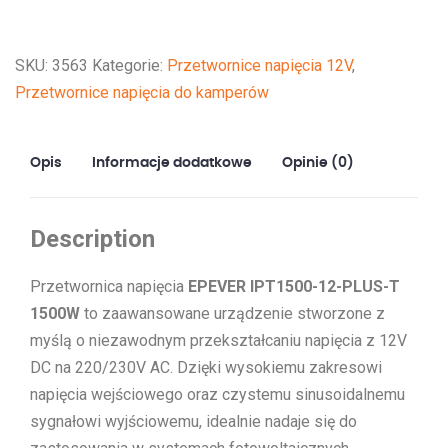
EPEVER
IP1500-
SKU:
3563
Kategorie:
Przetwornice napięcia 12V
,
12-
Przetwornice napięcia do kamperów
PLUS-
T
1500W
Opis
Informacje dodatkowe
Opinie (0)
Description
Przetwornica napięcia
EPEVER IPT1500-12-PLUS-T
1500W
to zaawansowane urządzenie stworzone z
myślą o niezawodnym przekształcaniu napięcia z 12V
DC na 220/230V AC. Dzięki wysokiemu zakresowi
napięcia wejściowego oraz czystemu sinusoidalnemu
sygnałowi wyjściowemu, idealnie nadaje się do