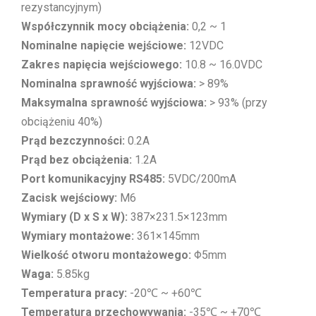
rezystancyjnym)
Współczynnik mocy obciążenia:
0,2 ~ 1
Nominalne napięcie wejściowe:
12VDC
Zakres napięcia wejściowego:
10.8 ~ 16.0VDC
Nominalna sprawność wyjściowa:
> 89%
Maksymalna sprawność wyjściowa:
> 93% (przy
obciążeniu 40%)
Prąd bezczynności:
0.2A
Prąd bez obciążenia:
1.2A
Port komunikacyjny RS485:
5VDC/200mA
Zacisk wejściowy:
M6
Wymiary (D x S x W):
387×231.5×123mm
Wymiary montażowe:
361×145mm
Wielkość otworu montażowego:
Φ5mm
Waga:
5.85kg
Temperatura pracy:
-20℃ ~ +60℃
Temperatura przechowywania:
-35℃ ~ +70℃