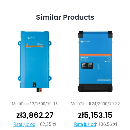
Similar
Products
MultiPlus 12/1600/70-16
MultiPlus-II 24/3000/70-32
zł
3,862.27
zł
5,153.15
Rata już od
:
102,35 zł
Rata już od
:
136,56 zł