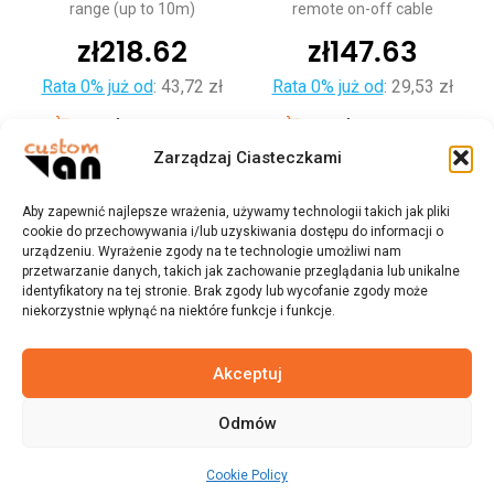
range (up to 10m)
remote on-off cable
zł
218.62
zł
147.63
Rata 0% już od
:
43,72 zł
Rata 0% już od
:
29,53 zł
Dodaj do koszyka
Dodaj do koszyka
Zarządzaj Ciasteczkami
Aby zapewnić najlepsze wrażenia, używamy technologii takich jak pliki
cookie do przechowywania i/lub uzyskiwania dostępu do informacji o
urządzeniu. Wyrażenie zgody na te technologie umożliwi nam
przetwarzanie danych, takich jak zachowanie przeglądania lub unikalne
identyfikatory na tej stronie. Brak zgody lub wycofanie zgody może
niekorzystnie wpłynąć na niektóre funkcje i funkcje.
Akceptuj
Odmów
© 2023 customvan.pl - Wszystkie prawa zastrzeżone.
Cookie Policy