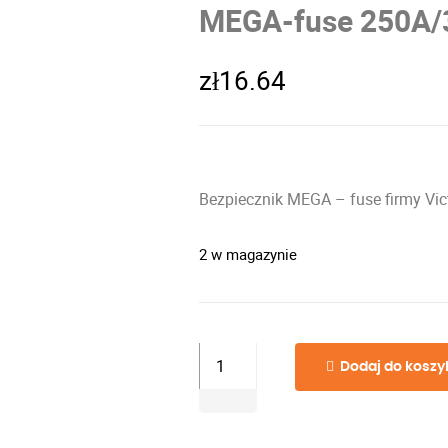
MEGA-fuse 250A/
zł
16.64
Bezpiecznik MEGA – fuse firmy Vic
2 w magazynie
ilość
Dodaj do koszy
MEGA-
fuse
250A/32V