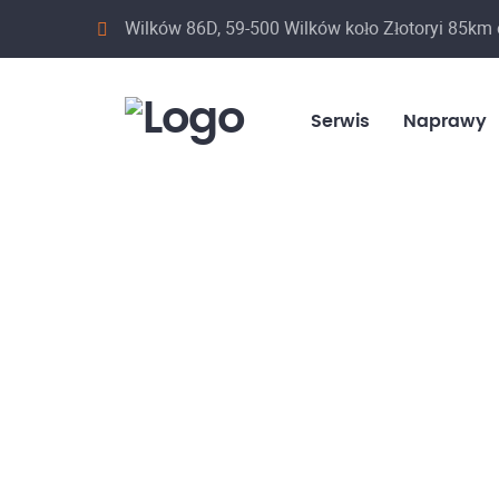
Wilków 86D, 59-500 Wilków koło Złotoryi 85km
Serwis
Naprawy