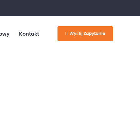
info@customvan.pl
530 886 214
Wyślij Zapytanie
owy
Kontakt