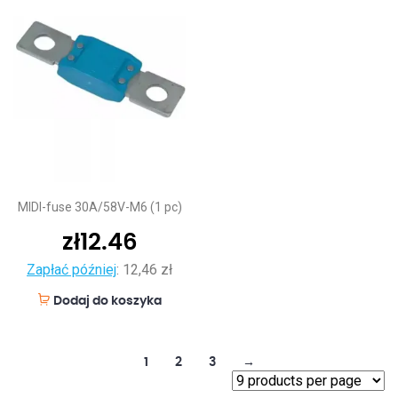
MIDI-fuse 30A/58V-M6 (1 pc)
zł
12.46
Zapłać później
:
12,46 zł
Dodaj do koszyka
1
2
3
→