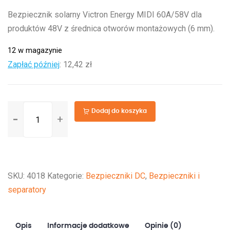
Bezpiecznik solarny Victron Energy MIDI 60A/58V dla
produktów 48V z średnica otworów montażowych (6 mm).
12 w magazynie
Zapłać później
:
12,42 zł
ilość
Dodaj do koszyka
MIDI-
fuse
60A/58V-
M6
SKU:
4018
Kategorie:
Bezpieczniki DC
,
Bezpieczniki i
products
separatory
(1
pc)
Opis
Informacje dodatkowe
Opinie (0)