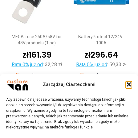
MEGA-fuse 250A/58V for
BatteryProtect 12/24V-
48V products (1 pc)
100A
zł
161.39
zł
296.64
Rata 0% już od
:
32,28 zł
Rata 0% już od
:
59,33 zł
Dodaj do koszyka
Dodaj do koszyka
Zarządzaj Ciasteczkami
Aby zapewnić najlepsze wrażenia, używamy technologii takich jak pliki
cookie do przechowywania i/lub uzyskiwania dostępu do informacji o
urządzeniu. Wyrażenie zgody na te technologie umożliwi nam
przetwarzanie danych, takich jak zachowanie przeglądania lub unikalne
identyfikatory na tej stronie. Brak zgody lub wycofanie zgody może
niekorzystnie wpłynąć na niektóre funkcje i funkcje.