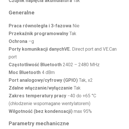
Czujnik napięcia akumulatora
Tak
Generalne
Praca równoległa i 3-fazowa
Nie
Przekaźnik programowalny
Tak
Ochrona
–g
Porty komunikacji danychVE.
Direct port and VE.Can
port
Częstotliwość Bluetooth
2402 – 2480 MHz
Moc Bluetooth
4 dBm
Port analogowy/cyfrowy (GPIO)
Tak, x2
Zdalne włączanie/wyłączanie
Tak
Zakres temperatury pracy
−40 do +65 °C
(chłodzenie wspomagane wentylatorem)
Wilgotność (bez kondensacji)
max 95%
Parametry mechaniczne