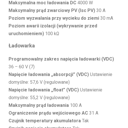
Maksymalna moc ładowania DC
4000 W
Maksymalny prąd zwarciowy PV (Isc PV)
30 A
Poziom wyzwalania przy wycieku do ziemi
30 mA
Poziom awarii izolacji (wykrywanie przed
uruchomieniem)
100 kΩ
Ładowarka
Programowalny zakres napięcia ładowarki (VDC)
36 – 60 V (7)
Napięcie ładowania „absorpcji” (VDC)
Ustawienie
domyślne: 57,6 V (regulowane)
Napięcie ładowania „float” (VDC)
Ustawienie
domyślne: 55,2 V (regulowane)
Maksymalny prąd ładowania
100 A
Ograniczenie prądu wejściowego AC
31 A
Czujnik temperatury akumulatora
Tak