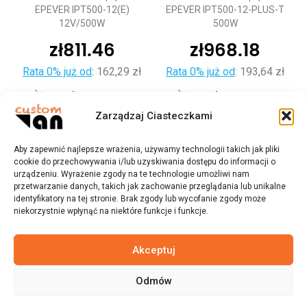
EPEVER IPT500-12(E)
EPEVER IPT500-12-PLUS-T
12V/500W
500W
zł
811.46
zł
968.18
Rata 0% już od
:
162,29 zł
Rata 0% już od
:
193,64 zł
Dodaj do koszyka
Dodaj do koszyka
Zarządzaj Ciasteczkami
Aby zapewnić najlepsze wrażenia, używamy technologii takich jak pliki
cookie do przechowywania i/lub uzyskiwania dostępu do informacji o
urządzeniu. Wyrażenie zgody na te technologie umożliwi nam
przetwarzanie danych, takich jak zachowanie przeglądania lub unikalne
identyfikatory na tej stronie. Brak zgody lub wycofanie zgody może
niekorzystnie wpłynąć na niektóre funkcje i funkcje.
Akceptuj
Odmów
© 2023 customvan.pl - Wszystkie prawa zastrzeżone.