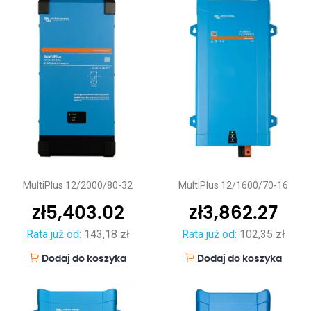
MultiPlus 12/2000/80-32
MultiPlus 12/1600/70-16
zł
5,403.02
zł
3,862.27
Rata już od
:
143,18 zł
Rata już od
:
102,35 zł
Dodaj do koszyka
Dodaj do koszyka