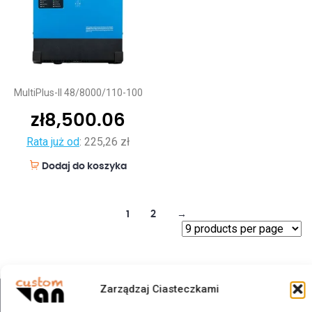
MultiPlus-II 48/8000/110-100
zł
8,500.06
Rata już od
:
225,26 zł
Dodaj do koszyka
1
2
→
Zarządzaj Ciasteczkami