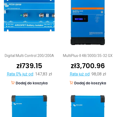
Digital Multi Control 200/200A
MultiPlus-II 48/3000/35-32 GX
zł
739.15
zł
3,700.96
Rata 0% już od
:
147,83 zł
Rata już od
:
98,08 zł
Dodaj do koszyka
Dodaj do koszyka