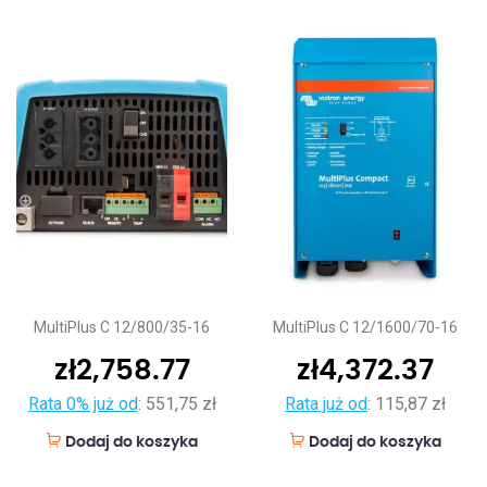
MultiPlus C 12/800/35-16
MultiPlus C 12/1600/70-16
zł
2,758.77
zł
4,372.37
Rata 0% już od
:
551,75 zł
Rata już od
:
115,87 zł
Dodaj do koszyka
Dodaj do koszyka