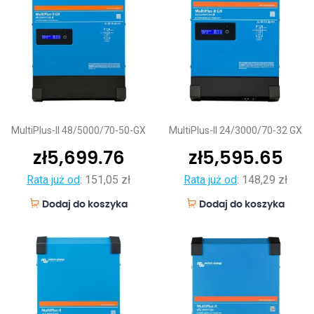
MultiPlus-II 48/5000/70-50-GX
MultiPlus-II 24/3000/70-32 GX
zł
5,699.76
zł
5,595.65
Rata już od
:
151,05 zł
Rata już od
:
148,29 zł
Dodaj do koszyka
Dodaj do koszyka