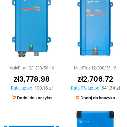
MultiPlus 12/1200/50-16
MultiPlus 12/800/35-16
zł
3,778.98
zł
2,706.72
Rata już od
:
100,15 zł
Rata 0% już od
:
541,34 zł
Dodaj do koszyka
Dodaj do koszyka