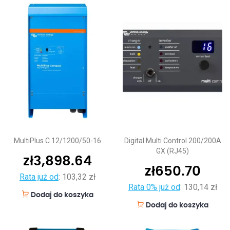
MultiPlus C 12/1200/50-16
Digital Multi Control 200/200A
GX (RJ45)
zł
3,898.64
zł
650.70
Rata już od
:
103,32 zł
Rata 0% już od
:
130,14 zł
Dodaj do koszyka
Dodaj do koszyka