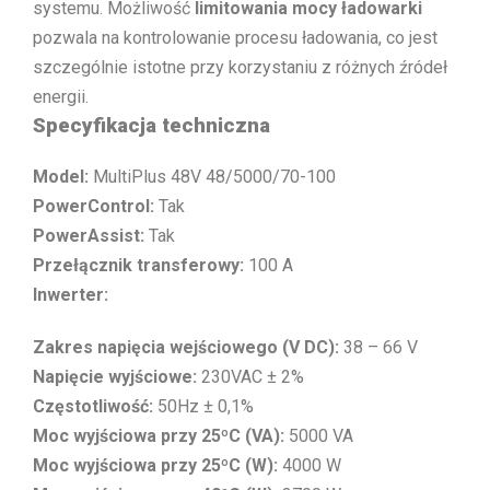
systemu. Możliwość
limitowania mocy ładowarki
pozwala na kontrolowanie procesu ładowania, co jest
szczególnie istotne przy korzystaniu z różnych źródeł
energii.
Specyfikacja techniczna
Model:
MultiPlus 48V 48/5000/70-100
PowerControl:
Tak
PowerAssist:
Tak
Przełącznik transferowy:
100 A
Inwerter:
Zakres napięcia wejściowego (V DC):
38 – 66 V
Napięcie wyjściowe:
230VAC ± 2%
Częstotliwość:
50Hz ± 0,1%
Moc wyjściowa przy 25ºC (VA):
5000 VA
Moc wyjściowa przy 25ºC (W):
4000 W