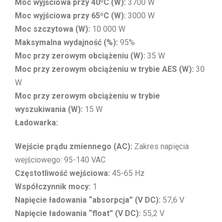
Moc wyjściowa przy 40ºC (W):
3700 W
Moc wyjściowa przy 65ºC (W):
3000 W
Moc szczytowa (W):
10 000 W
Maksymalna wydajność (%):
95%
Moc przy zerowym obciążeniu (W):
35 W
Moc przy zerowym obciążeniu w trybie AES (W):
30
W
Moc przy zerowym obciążeniu w trybie
wyszukiwania (W):
15 W
Ładowarka:
Wejście prądu zmiennego (AC):
Zakres napięcia
wejściowego: 95-140 VAC
Częstotliwość wejściowa:
45-65 Hz
Współczynnik mocy:
1
Napięcie ładowania “absorpcja” (V DC):
57,6 V
Napięcie ładowania “float” (V DC):
55,2 V