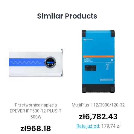
Similar
Products
Przetwornica napięcia
MultiPlus-II 12/3000/120-32
EPEVER IPT500-12-PLUS-T
zł
6,782.43
500W
Rata już od
:
179,74 zł
zł
968.18