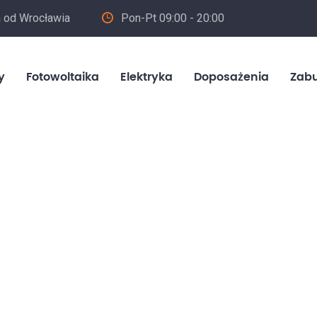
m od Wrocławia
Pon-Pt 09:00 - 20:00
in
y
Fotowoltaika
Elektryka
Doposażenia
Zab