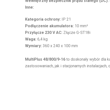
Wewnętrzny bezpiecznik prądu stałego (DC):
Inne:
Kategoria ochrony:
IP 21
Podłączenie akumulatora:
10 mm²
Przyłącze 230 V AC:
Złącze G-ST18i
Waga:
6,4 kg
Wymiary:
360 x 240 x 100 mm
MultiPlus 48/800/9-16
to doskonały wybór dla k
zastosowaniach, jak i stacjonarnych instalacjach,