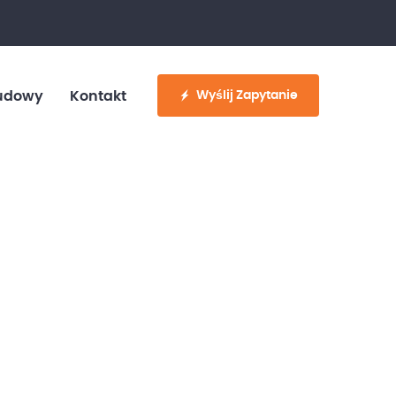
fo@customvan.pl
530 886 214
Wyślij Zapytanie
udowy
Kontakt