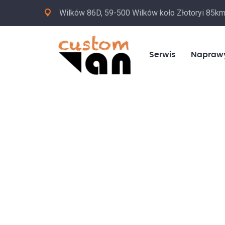
Wilków 86D, 59-500 Wilków koło Złotoryi 85k
Serwis
Napraw