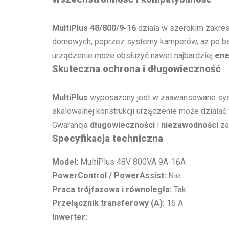
MultiPlus 48/800/9-16
działa w szerokim zakres
domowych, poprzez systemy kamperów, aż po b
urządzenie może obsłużyć nawet najbardziej
ene
Skuteczna ochrona i długowieczność
MultiPlus
wyposażony jest w zaawansowane s
skalowalnej konstrukcji urządzenie może działa
Gwarancja
długowieczności
i
niezawodności
za
Specyfikacja techniczna
Model:
MultiPlus 48V 800VA 9A-16A
PowerControl / PowerAssist:
Nie
Praca trójfazowa i równoległa:
Tak
Przełącznik transferowy (A):
16 A
Inwerter: