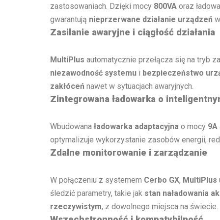
zastosowaniach. Dzięki mocy
800VA
oraz ładowa
gwarantują
nieprzerwane działanie urządzeń
w 
Zasilanie awaryjne i ciągłość działania
MultiPlus
automatycznie przełącza się na tryb za
niezawodność systemu
i
bezpieczeństwo urz
zakłóceń
nawet w sytuacjach awaryjnych.
Zintegrowana ładowarka o inteligentn
Wbudowana
ładowarka adaptacyjna
o mocy
9A
optymalizuje wykorzystanie zasobów energii, re
Zdalne monitorowanie i zarządzanie
W połączeniu z systemem
Cerbo GX
,
MultiPlus
śledzić parametry, takie jak
stan naładowania a
rzeczywistym
, z dowolnego miejsca na świecie.
Wszechstronność i kompatybilność