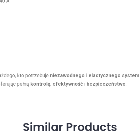
40 A
ażdego, kto potrzebuje
niezawodnego
i
elastycznego systemu
 oferując pełną
kontrolę
,
efektywność
i
bezpieczeństwo
.
Similar
Products