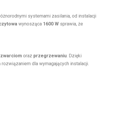
 różnorodnymi systemami zasilania, od instalacji
czytowa
wynosząca
1600 W
sprawia, że
,
zwarciom
oraz
przegrzewaniu
. Dzięki
ym rozwiązaniem dla wymagających instalacji.