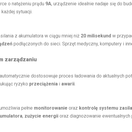
rce o natężeniu prądu
9A
, urządzenie idealnie nadaje się do b
każdej sytuacji.
silania z akumulatora w ciągu mniej niż
20 milisekund
w przypad
ądzeń
podłączonych do sieci. Sprzęt medyczny, komputery i inn
ym zarządzaniu
automatycznie dostosowuje proces ładowania do aktualnych pot
dukując ryzyko
przeciążenia
i
awarii
.
umożliwia pełne
monitorowanie
oraz
kontrolę systemu zasila
kumulatora
,
zużycie energii
oraz diagnozowanie ewentualnych