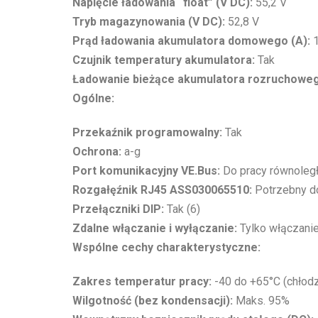
Napięcie ładowania “float” (V DC):
55,2 V
Tryb magazynowania (V DC):
52,8 V
Prąd ładowania akumulatora domowego (A):
1
Czujnik temperatury akumulatora:
Tak
Ładowanie bieżące akumulatora rozruchowe
Ogólne:
Przekaźnik programowalny:
Tak
Ochrona:
a-g
Port komunikacyjny VE.Bus:
Do pracy równoległe
Rozgałęźnik RJ45 ASS030065510:
Potrzebny do
Przełączniki DIP:
Tak (6)
Zdalne włączanie i wyłączanie:
Tylko włączani
Wspólne cechy charakterystyczne:
Zakres temperatur pracy:
-40 do +65°C (chłod
Wilgotność (bez kondensacji):
Maks. 95%