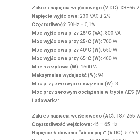
Zakres napięcia wejściowego (V DC):
38–66 V
Napięcie wyjściowe:
230 VAC ± 2%
Częstotliwość:
50Hz ± 0,1%
Moc wyjściowa przy 25ºC (VA):
800 VA
Moc wyjściowa przy 25ºC (W):
700 W
Moc wyjściowa przy 40ºC (W):
650 W
Moc wyjściowa przy 65ºC (W):
400 W
Moc szczytowa (W):
1600 W
Maksymalna wydajność (%):
94
Moc przy zerowym obciążeniu (W):
8
Moc przy zerowym obciążeniu w trybie AES (W
Ładowarka:
Zakres napięcia wejściowego (AC):
187-265 V
Częstotliwość wejściowa:
45 – 65 Hz
Napięcie ładowania “absorpcja” (V DC):
57,6 V