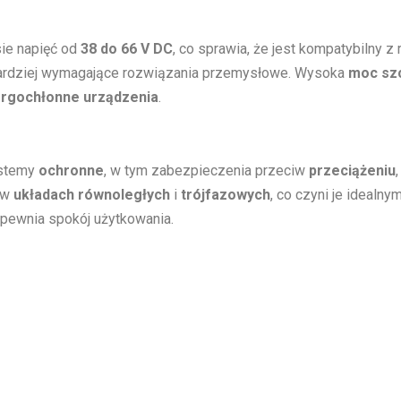
ie napięć od
38 do 66 V DC
, co sprawia, że jest kompatybilny z
ardziej wymagające rozwiązania przemysłowe. Wysoka
moc sz
rgochłonne urządzenia
.
ystemy
ochronne
, w tym zabezpieczenia przeciw
przeciążeniu
ć w
układach równoległych
i
trójfazowych
, co czyni je idealn
pewnia spokój użytkowania.