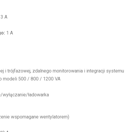
3 A
go:
1 A
j i trójfazowej, zdalnego monitorowania i integracji systemu
 modeli 500 / 800 / 1200 VA
e/wyłączanie/ładowarka
zenie wspomagane wentylatorem)