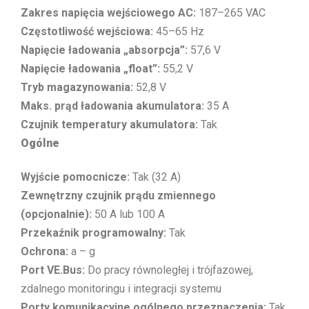
Zakres napięcia wejściowego AC:
187–265 VAC
Częstotliwość wejściowa:
45–65 Hz
Napięcie ładowania „absorpcja”:
57,6 V
Napięcie ładowania „float”:
55,2 V
Tryb magazynowania:
52,8 V
Maks. prąd ładowania akumulatora:
35 A
Czujnik temperatury akumulatora:
Tak
Ogólne
Wyjście pomocnicze:
Tak (32 A)
Zewnętrzny czujnik prądu zmiennego
(opcjonalnie):
50 A lub 100 A
Przekaźnik programowalny:
Tak
Ochrona:
a – g
Port VE.Bus:
Do pracy równoległej i trójfazowej,
zdalnego monitoringu i integracji systemu
Porty komunikacyjne ogólnego przeznaczenia:
Tak,