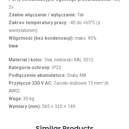
2x
Zdalne włączanie / wyłączanie:
Tak
Zakres temperatury pracy:
-40 do +65°C (z
wentylatorem)
Wilgotność (bez kondensacji):
maks. 95%
Inne
Materiał i kolor:
Stal, niebieski RAL 5012
Kategoria ochrony:
IP22
Podłączenie akumulatora:
Śruby M8
Przyłącze 230 V AC:
Zaciski śrubowe 13 mm² (6
AWG)
Waga:
30 kg
Wymiary (mm):
565 × 320 × 149
Similar
Products