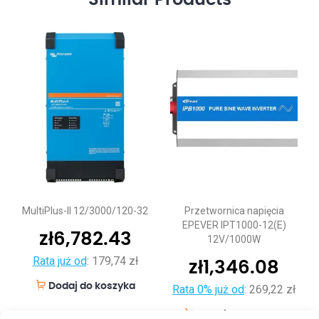
MultiPlus-II 12/3000/120-32
Przetwornica napięcia
EPEVER IPT1000-12(E)
zł
6,782.43
12V/1000W
Rata już od
:
179,74 zł
zł
1,346.08
Dodaj do koszyka
Rata 0% już od
:
269,22 zł
Dodaj do koszyka