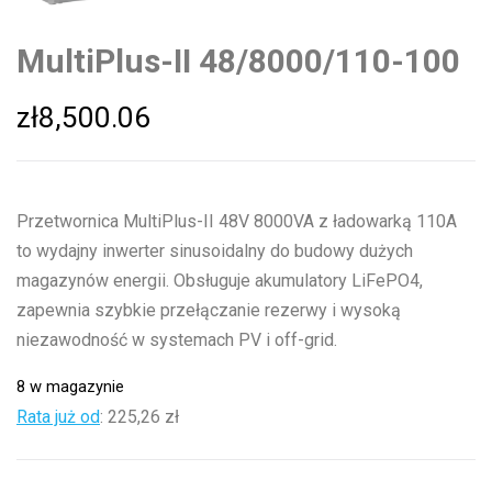
MultiPlus-II 48/8000/110-100
zł
8,500.06
Przetwornica MultiPlus-II 48V 8000VA z ładowarką 110A
to wydajny inwerter sinusoidalny do budowy dużych
magazynów energii. Obsługuje akumulatory LiFePO4,
zapewnia szybkie przełączanie rezerwy i wysoką
niezawodność w systemach PV i off-grid.
8 w magazynie
Rata już od
:
225,26 zł