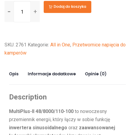
ilość
Dodaj do koszyka
MultiPlus-
II
48/8000/110-
100
SKU:
2761
Kategorie:
All in One
,
Przetwornice napięcia do
kamperów
Opis
Informacje dodatkowe
Opinie (0)
Description
MultiPlus-II 48/8000/110-100
to nowoczesny
przemiennik energii, który łączy w sobie funkcję
inwertera sinusoidalnego
oraz
zaawansowanej