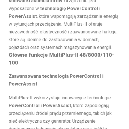
ładowarki akumulatorów
. Urządzenie jest
wyposażone w
technologię PowerControl
i
PowerAssist
, które wspomagają zarządzanie energią
w sytuacjach przeciążenia. MultiPlus-II oferuje
niezawodność, elastyczność i zaawansowane funkcje,
które są idealne do zastosowania w domach,
pojazdach oraz systemach magazynowania energii.
Główne funkcje MultiPlus-II 48/8000/110-
100
Zaawansowana technologia PowerControl i
PowerAssist
MultiPlus-II wykorzystuje innowacyjne technologie
PowerControl
i
PowerAssist
, które zapobiegają
przeciążeniu źródeł prądu przemiennego, takich jak
sieć elektryczna czy generator. Urządzenie
dostosowuje ładowanie akumulatora oraz, jeśli to