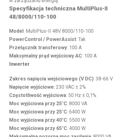
w zarządzaniu energią.
Specyfikacja techniczna MultiPlus-II
48/8000/110-100
Model
: MultiPlus-II 48V 8000/110-100
PowerControl / PowerAssist
: Tak
Przełącznik transferowy
: 100 A
Maksymalny prąd wejściowy AC
: 100 A
Inwerter
Zakres napięcia wejściowego (V DC)
: 38-66 V
Napięcie wyjściowe
: 230 VAC ± 2%
Częstotliwość wyjściowa
: 50 Hz ± 0,1%
Moc wyjściowa przy 25°C
: 8000 VA
Moc wyjściowa przy 25°C
: 6400 W
Moc wyjściowa przy 40°C
: 5500 W
Moc wyjściowa przy 65°C
: 4000 W
Maksymalna pozorna moc zasilania
: 8000 VA