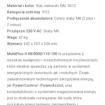
Materiał i kolor
: Stal, niebieski RAL 5012
Kategoria ochrony
: IP22
Podłączenie akumulatora
: Cztery śruby M8 (2 plus i
2 minus)
Przyłącze 230 V AC
: Śruby M6
Waga
: 42 kg
Wymiary
: 642 x 363 x 206 mm
MultiPlus-II 48/8000/110-100
to urządzenie o
wysokiej wydajności i wszechstronnych możliwościach,
które idealnie sprawdza się zarówno w systemach
energetycznych domowych, jak i mobilnych. Dzięki
zaawansowanym technologiom zarządzania energią,
jak
PowerControl
i
PowerAssist
, oraz
kompatybilności z systemami magazynowania energii,
jest to doskonałe rozwiązanie dla osób, które
poszukują nowoczesnego, niezawodnego i