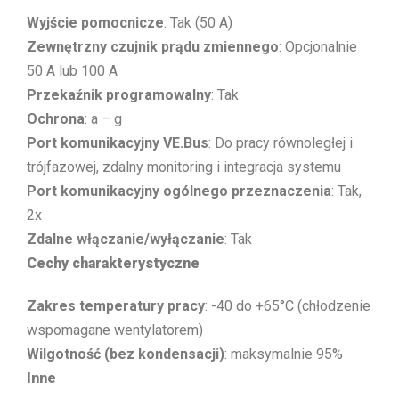
Wyjście pomocnicze
: Tak (50 A)
Zewnętrzny czujnik prądu zmiennego
: Opcjonalnie
50 A lub 100 A
Przekaźnik programowalny
: Tak
Ochrona
: a – g
Port komunikacyjny VE.Bus
: Do pracy równoległej i
trójfazowej, zdalny monitoring i integracja systemu
Port komunikacyjny ogólnego przeznaczenia
: Tak,
2x
Zdalne włączanie/wyłączanie
: Tak
Cechy charakterystyczne
Zakres temperatury pracy
: -40 do +65°C (chłodzenie
wspomagane wentylatorem)
Wilgotność (bez kondensacji)
: maksymalnie 95%
Inne