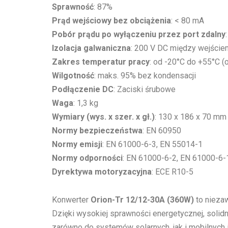
Sprawność
: 87%
Prąd wejściowy bez obciążenia
: < 80 mA
Pobór prądu po wyłączeniu przez port zdalny
Izolacja galwaniczna
: 200 V DC między wejście
Zakres temperatur pracy
: od -20°C do +55°C 
Wilgotność
: maks. 95% bez kondensacji
Podłączenie DC
: Zaciski śrubowe
Waga
: 1,3 kg
Wymiary (wys. x szer. x gł.)
: 130 x 186 x 70 mm
Normy bezpieczeństwa
: EN 60950
Normy emisji
: EN 61000-6-3, EN 55014-1
Normy odporności
: EN 61000-6-2, EN 61000-6-
Dyrektywa motoryzacyjna
: ECE R10-5
Konwerter
Orion-Tr 12/12-30A (360W)
to niezaw
Dzięki wysokiej sprawności energetycznej, solidn
zarówno do systemów solarnych, jak i mobilnych i