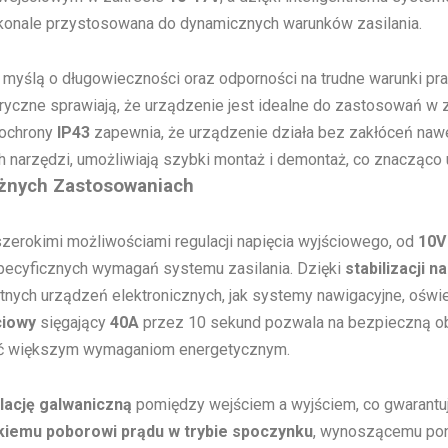
oskonale przystosowana do dynamicznych warunków zasilania.
myślą o długowieczności oraz odporności na trudne warunki pra
yczne sprawiają, że urządzenie jest idealne do zastosowań w z
 ochrony
IP43
zapewnia, że urządzenie działa bez zakłóceń naw
h narzędzi, umożliwiają szybki montaż i demontaż, co znacząco u
żnych Zastosowaniach
szerokimi możliwościami regulacji napięcia wyjściowego, od
10V
ecyficznych wymagań systemu zasilania. Dzięki
stabilizacji 
katnych urządzeń elektronicznych, jak systemy nawigacyjne, oświ
ciowy
sięgający
40A
przez 10 sekund pozwala na bezpieczną obs
tać większym wymaganiom energetycznym.
olację galwaniczną
pomiędzy wejściem a wyjściem, co gwarantu
kiemu poborowi prądu w trybie spoczynku
, wynoszącemu pon