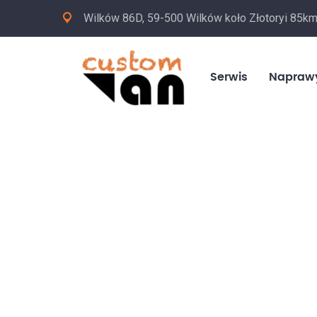
Wilków 86D, 59-500 Wilków koło Złotoryi 85k
Serwis
Napraw