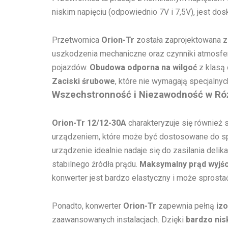
niskim napięciu (odpowiednio 7V i 7,5V), jest d
Przetwornica
Orion-Tr
została zaprojektowana z 
uszkodzenia mechaniczne oraz czynniki atmosfer
pojazdów.
Obudowa odporna na wilgoć
z klasą
Zaciski śrubowe
, które nie wymagają specjalnyc
Wszechstronność i Niezawodność w Ró
Orion-Tr 12/12-30A
charakteryzuje się również 
urządzeniem, które może być dostosowane do sp
urządzenie idealnie nadaje się do zasilania deli
stabilnego źródła prądu.
Maksymalny prąd wyjś
konwerter jest bardzo elastyczny i może spros
Ponadto, konwerter
Orion-Tr
zapewnia pełną
iz
zaawansowanych instalacjach. Dzięki
bardzo nis