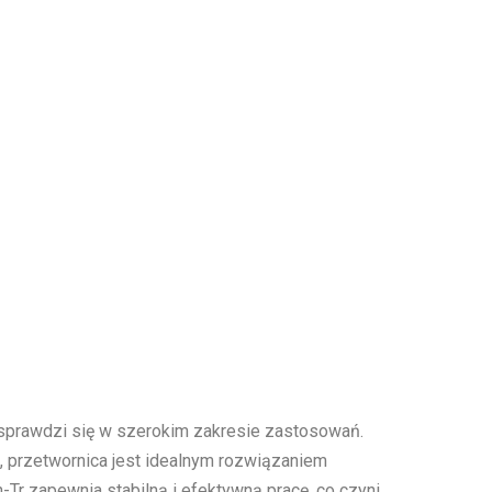
 sprawdzi się w szerokim zakresie zastosowań.
a, przetwornica jest idealnym rozwiązaniem
-Tr zapewnia stabilną i efektywną pracę, co czyni