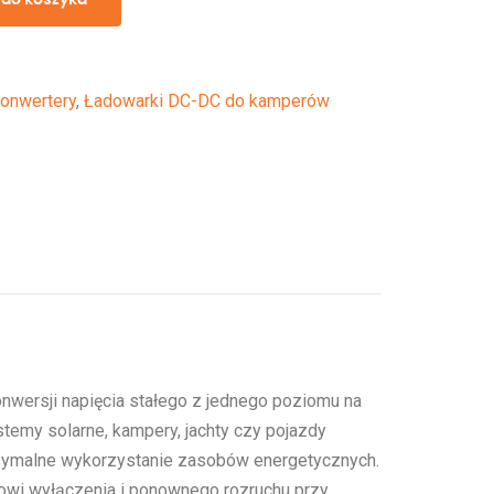
Konwertery
,
Ładowarki DC-DC do kamperów
wersji napięcia stałego z jednego poziomu na
stemy solarne, kampery, jachty czy pojazdy
ksymalne wykorzystanie zasobów energetycznych.
mowi wyłączenia i ponownego rozruchu przy