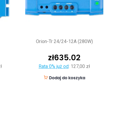
Orion-Tr 24/24-12A (280W)
zł
635.02
ł
Rata 0% już od
:
127,00 zł
Dodaj do koszyka