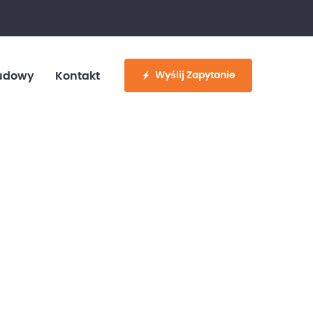
fo@customvan.pl
530 886 214
Wyślij Zapytanie
udowy
Kontakt