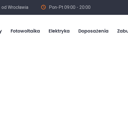
m od Wrocławia
Pon-Pt 09:00 - 20:00
in
y
Fotowoltaika
Elektryka
Doposażenia
Zab