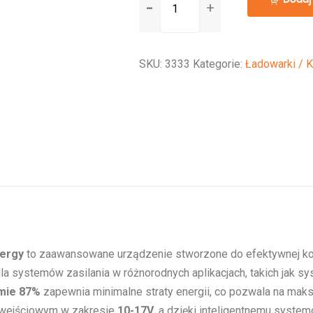
Orion-
Tr
12/12-
SKU:
3333
Kategorie:
Ładowarki / 
30A
(360W)
nergy
to zaawansowane urządzenie stworzone do efektywnej kon
dla systemów zasilania w różnorodnych aplikacjach, takich jak sy
mie 87%
zapewnia minimalne straty energii, co pozwala na ma
m wejściowym w zakresie
10-17V
, a dzięki inteligentnemu syste