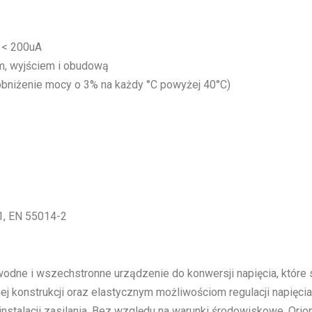
: < 200uA
m, wyjściem i obudową
(obniżenie mocy o 3% na każdy °C powyżej 40°C)
1, EN 55014-2
odne i wszechstronne urządzenie do konwersji napięcia, które
ej konstrukcji oraz elastycznym możliwościom regulacji napięci
nstalacji zasilania. Bez względu na warunki środowiskowe, Orion