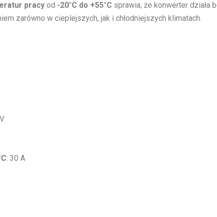
eratur pracy
od
-20°C do +55°C
sprawia, że konwerter działa
em zarówno w cieplejszych, jak i chłodniejszych klimatach.
 V
°C
: 30 A