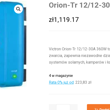
Orion-Tr 12/12-3
zł
1,119.17
Victron Orion-Tr 12/12-30A 360W t
zwarcia, zapewnia niezawodne dzia
systemów solarnych, kamperów i ło
4 w magazynie
Rata 0% już od
:
223,83 zł
ilość
Dodaj