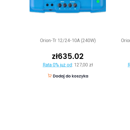
Orion-Tr 12/24-10A (240W)
Ori
zł
635.02
Rata 0% już od
:
127,00 zł
R
Dodaj do koszyka