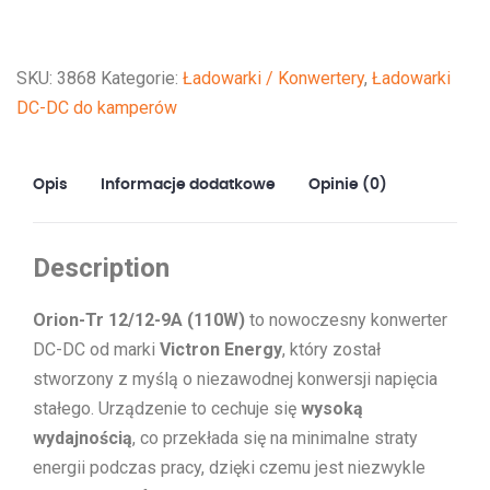
12/12-
9A
SKU:
3868
Kategorie:
Ładowarki / Konwertery
,
Ładowarki
(110W)
DC-DC do kamperów
Opis
Informacje dodatkowe
Opinie (0)
Description
Orion-Tr 12/12-9A (110W)
to nowoczesny konwerter
DC-DC od marki
Victron Energy
, który został
stworzony z myślą o niezawodnej konwersji napięcia
stałego. Urządzenie to cechuje się
wysoką
wydajnością
, co przekłada się na minimalne straty
energii podczas pracy, dzięki czemu jest niezwykle