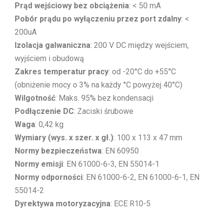
Prąd wejściowy bez obciążenia
: < 50 mA
Pobór prądu po wyłączeniu przez port zdalny
: <
200uA
Izolacja galwaniczna
: 200 V DC między wejściem,
wyjściem i obudową
Zakres temperatur pracy
: od -20°C do +55°C
(obniżenie mocy o 3% na każdy °C powyżej 40°C)
Wilgotność
: Maks. 95% bez kondensacji
Podłączenie DC
: Zaciski śrubowe
Waga
: 0,42 kg
Wymiary (wys. x szer. x gł.)
: 100 x 113 x 47 mm
Normy bezpieczeństwa
: EN 60950
Normy emisji
: EN 61000-6-3, EN 55014-1
Normy odporności
: EN 61000-6-2, EN 61000-6-1, EN
55014-2
Dyrektywa motoryzacyjna
: ECE R10-5