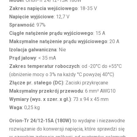
Model
: Orion-Tr 24/12-15A 180W
Zakres napięcia wejściowego
: 18-35 V
Napięcie wyjściowe
: 12,7 V
Sprawność
: 97%
Ciągłe natężenie prądu wyjściowego
: 15 A
Maksymalne natężenie prądu wyjściowego
: 20 A
Izolacja galwaniczna
: Nie
Prąd jałowy
: < 35 mA
Zakres temperatur roboczych
: od -20°C do +55°C
(obniżenie mocy o 3% na każdy °C powyżej 40°C)
Złącze pr. stałego (DC)
: Zaciski przykręcane
Maksymalny przekrój przewodu
: 6 mm² AWG10
Wymiary (wys. x szer. x gł.)
: 73 x 94 x 45 mm
Waga
: 0,25 kg
Orion-Tr 24/12-15A (180W)
to wydajne i niezawodne
rozwiązanie do konwersji napięcia, które sprawdzi się