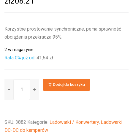
zł
208.21
Korzystne prostowanie synchroniczne, pełna sprawność
obciążenia przekracza 95%.
2 w magazynie
Rata 0% już od
:
41,64 zł
ilość
Dodaj do koszyka
Orion-
Tr
24/12-
15
SKU:
3882
Kategorie:
Ładowarki / Konwertery
,
Ładowarki
(180W)
DC-DC do kamperów