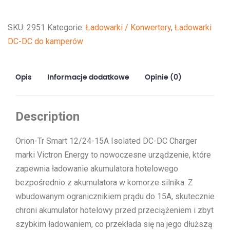
Smart
12/24-
SKU:
2951
Kategorie:
Ładowarki / Konwertery
,
Ładowarki
15A
DC-DC do kamperów
Isolated
DC-
DC
Opis
Informacje dodatkowe
Opinie (0)
charger
Description
Orion-Tr Smart 12/24-15A Isolated DC-DC Charger
marki Victron Energy to nowoczesne urządzenie, które
zapewnia ładowanie akumulatora hotelowego
bezpośrednio z akumulatora w komorze silnika. Z
wbudowanym ogranicznikiem prądu do 15A, skutecznie
chroni akumulator hotelowy przed przeciążeniem i zbyt
szybkim ładowaniem, co przekłada się na jego dłuższą