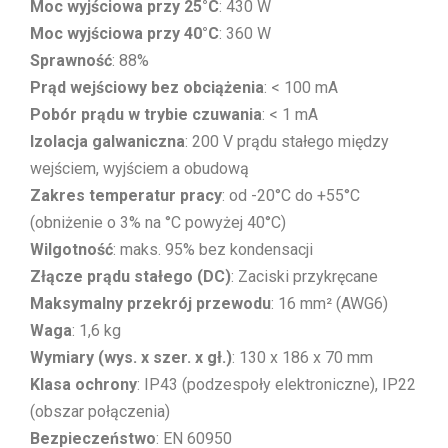
Moc wyjściowa przy 25°C
: 430 W
Moc wyjściowa przy 40°C
: 360 W
Sprawność
: 88%
Prąd wejściowy bez obciążenia
: < 100 mA
Pobór prądu w trybie czuwania
: < 1 mA
Izolacja galwaniczna
: 200 V prądu stałego między
wejściem, wyjściem a obudową
Zakres temperatur pracy
: od -20°C do +55°C
(obniżenie o 3% na °C powyżej 40°C)
Wilgotność
: maks. 95% bez kondensacji
Złącze prądu stałego (DC)
: Zaciski przykręcane
Maksymalny przekrój przewodu
: 16 mm² (AWG6)
Waga
: 1,6 kg
Wymiary (wys. x szer. x gł.)
: 130 x 186 x 70 mm
Klasa ochrony
: IP43 (podzespoły elektroniczne), IP22
(obszar połączenia)
Bezpieczeństwo
: EN 60950