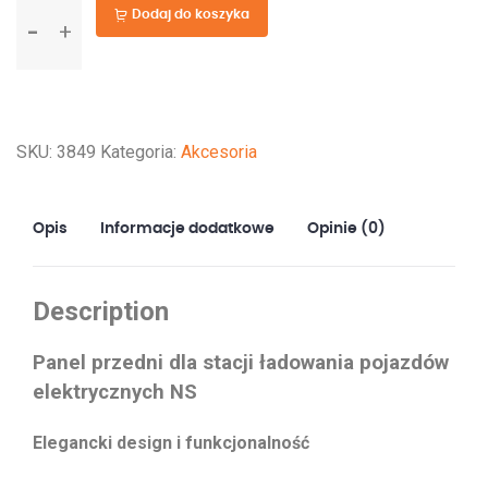
ilość
Dodaj do koszyka
Panel
przedni
dla
stacji
SKU:
3849
Kategoria:
Akcesoria
ładowania
pojazdów
elektrycznych
Opis
Informacje dodatkowe
Opinie (0)
NS
Description
Panel przedni dla stacji ładowania pojazdów
elektrycznych NS
Elegancki design i funkcjonalność