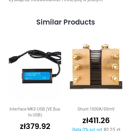
Similar
Products
Interface MK3-USB (VE.Bus
Shunt 1000A/50mV
to USB)
zł
411.26
zł
379.92
Rata 0% już od
:
82,25 zł