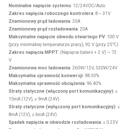
Nominalne napięcie systemu
: 12/24VDC/Auto
Zakres napięcia roboczego kontrolera
: 8～31V
Znamionowy prąd ładowania
: 20A
Znamionowy prąd rozładowania
: 20A
Maksymalne napięcie obwodu otwartego PV
: 100 V
(przy minimalnej temperaturze pracy), 92 V (przy 25℃)
Zakres napięcia MPPT
: (Napięcie baterii + 2 V) ~ 72
V
Znamionowa moc ładowania
: 260W/12V, 520W/24V
Maksymalna sprawność konwersji
: 98.30%
Maksymalna sprawność obciążenia
: 96.40%
Straty statyczne (włączony port komunikacyjny)
: ≤
15mA (12V), ≤ 9mA (24V)
Straty statyczne (wyłączony port komunikacyjny)
: ≤
8mA (12V), ≤ 6mA (24V)
Spadek napięcia w obwodzie rozładowania
: ≤ 0.23V