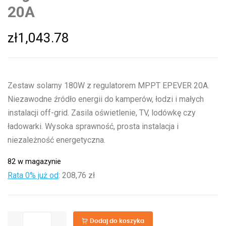
20A
zł
1,043.78
Zestaw solarny 180W z regulatorem MPPT EPEVER 20A.
Niezawodne źródło energii do kamperów, łodzi i małych
instalacji off-grid. Zasila oświetlenie, TV, lodówkę czy
ładowarki. Wysoka sprawność, prosta instalacja i
niezależność energetyczna.
82 w magazynie
Rata 0% już od
:
208,76 zł
ilość
Dodaj do koszyka