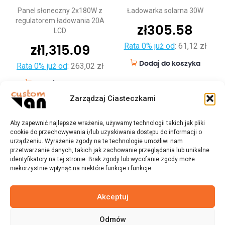
Panel słoneczny 2x180W z
Ładowarka solarna 30W
regulatorem ładowania 20A
zł
305.58
LCD
Rata 0% już od
:
61,12 zł
zł
1,315.09
Dodaj do koszyka
Rata 0% już od
:
263,02 zł
Dodaj do koszyka
Zarządzaj Ciasteczkami
Aby zapewnić najlepsze wrażenia, używamy technologii takich jak pliki
cookie do przechowywania i/lub uzyskiwania dostępu do informacji o
urządzeniu. Wyrażenie zgody na te technologie umożliwi nam
przetwarzanie danych, takich jak zachowanie przeglądania lub unikalne
identyfikatory na tej stronie. Brak zgody lub wycofanie zgody może
niekorzystnie wpłynąć na niektóre funkcje i funkcje.
Akceptuj
Odmów