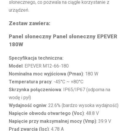
słonecznego, co pozwala na ciągłe korzystanie z
urządzeń.
Zestaw zawiera:
Panel słoneczny Panel słoneczny EPEVER
180W
Specyfikacja techniczna:
Model
: EPEVER M12-66-180
Nominalna moc wyjściowa (Pmax)
: 180 W
Temperatura pracy
: -45°C ~ +80°C
Skrzynka połączeniowa
: IP65/IP67 (odporna na
wodę i pył)
Wydajność ogniw
: 22.6% (bardzo wysoka wydajność)
Napięcie obwodu otwartego (Voc)
: 48.8 V
Napięcie przy maksymalnej mocy (Vmp)
: 39.9 V
Prąd zwarcia (Isc)
: 4.78 A