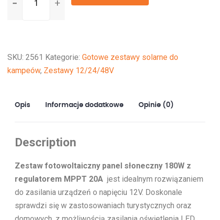
Panel
słoneczny
180W
z
SKU:
2561
Kategorie:
Gotowe zestawy solarne do
regulatorem
kampeów
,
Zestawy 12/24/48V
MPPT
EPEVER
20A
Opis
Informacje dodatkowe
Opinie (0)
Description
Zestaw fotowoltaiczny panel słoneczny 180W z
regulatorem MPPT 20A
jest idealnym rozwiązaniem
do zasilania urządzeń o napięciu 12V. Doskonale
sprawdzi się w zastosowaniach turystycznych oraz
domowych, z możliwością zasilania oświetlenia LED