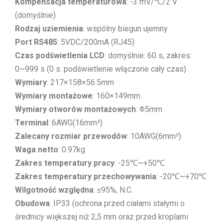
Kompensacja temperaturowa
: -3 mV/℃/2 V
(domyślnie)
Rodzaj uziemienia
: wspólny biegun ujemny
Port RS485
: 5VDC/200mA (RJ45)
Czas podświetlenia LCD
: domyślnie: 60 s, zakres:
0~999 s (0 s: podświetlenie włączone cały czas)
Wymiary
: 217×158×56.5mm
Wymiary montażowe
: 160×149mm
Wymiary otworów montażowych
: Φ5mm
Terminal
: 6AWG(16mm²)
Zalecany rozmiar przewodów
: 10AWG(6mm²)
Waga netto
: 0.97kg
Zakres temperatury pracy
: -25℃~+50℃
Zakres temperatury przechowywania
: -20℃~+70℃
Wilgotność względna
: ≤95%, N.C.
Obudowa
: IP33 (ochrona przed ciałami stałymi o
średnicy większej niż 2,5 mm oraz przed kroplami