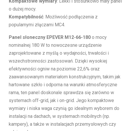
Kompaktowe wymiary
: Lekki i stosunkowo mały panel
o dużej mocy.
Kompatybilność
: Możliwość podłączenia z
popularnymi złączami MC4.
Panel słoneczny
EPEVER M12-66-180
o mocy
nominalnej 180 W to nowoczesne urządzenie
zaprojektowane z myślą o wydajności, trwałości i
wszechstronności zastosowań. Dzięki wysokiej
efektywności ogniw na poziomie 22,6% oraz
zaawansowanym materiałom konstrukcyjnym, takim jak
hartowane szkło i odporna na warunki atmosferyczne
rama, ten panel doskonale sprawdza się zarówno w
systemach off-grid, jak i on-grid. Jego kompaktowe
wymiary i niska waga czynią go idealnym wyborem do
instalacji na dachach, w systemach mobilnych (np.
kampery), a także w instalacjach przemysłowych czy