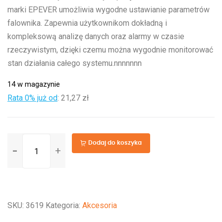
marki EPEVER umożliwia wygodne ustawianie parametrów
falownika. Zapewnia użytkownikom dokładną i
kompleksową analizę danych oraz alarmy w czasie
rzeczywistym, dzięki czemu można wygodnie monitorować
stan działania całego systemu.nnnnnnn
14 w magazynie
Rata 0% już od
:
21,27 zł
ilość
Dodaj do koszyka
Panel
sterujący
EPEVER
MT91
SKU:
3619
Kategoria:
Akcesoria