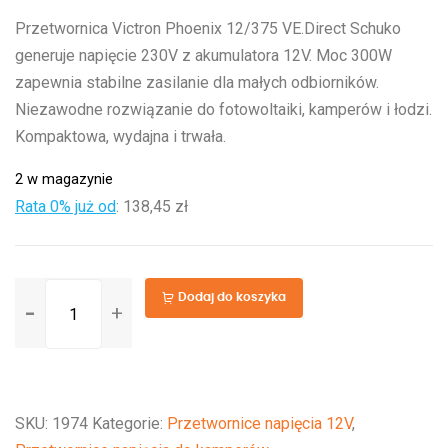
Przetwornica Victron Phoenix 12/375 VE.Direct Schuko
generuje napięcie 230V z akumulatora 12V. Moc 300W
zapewnia stabilne zasilanie dla małych odbiorników.
Niezawodne rozwiązanie do fotowoltaiki, kamperów i łodzi.
Kompaktowa, wydajna i trwała.
2 w magazynie
Rata 0% już od
:
138,45 zł
ilość
Dodaj do koszyka
Phoenix
12/375
VE.Direct
Schuko*
SKU:
1974
Kategorie:
Przetwornice napięcia 12V
,