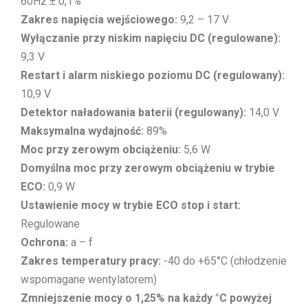
60Hz ± 0,1%
Zakres napięcia wejściowego:
9,2 – 17 V
Wyłączanie przy niskim napięciu DC (regulowane):
9,3 V
Restart i alarm niskiego poziomu DC (regulowany):
10,9 V
Detektor naładowania baterii (regulowany):
14,0 V
Maksymalna wydajność:
89%
Moc przy zerowym obciążeniu:
5,6 W
Domyślna moc przy zerowym obciążeniu w trybie
ECO:
0,9 W
Ustawienie mocy w trybie ECO stop i start:
Regulowane
Ochrona:
a – f
Zakres temperatury pracy:
-40 do +65°C (chłodzenie
wspomagane wentylatorem)
Zmniejszenie mocy o 1,25% na każdy °C powyżej