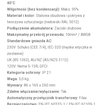
40°C
Wilgotność (bez kondensacji):
Maks. 95%
Materiał i kolor:
Stalowa obudowa i pokrywa z
tworzywa sztucznego (niebieski RAL 5012)
Podłączenie akumulatora:
Zaciski śrubowe
Maksymalny przekrój przewodu:
10mm² / AWG8
Standardowe gniazda AC:
230V: Schuko (CEE 7/4), IEC-320 (męska wtyczka w
zestawie)
UK (BS 1363), AU/NZ (AS/NZS 3112)
120V: Nema 5-15R, GFCI
Kategoria ochrony:
IP 21
Waga:
3,0 kg
Wymiary:
86 x 165 x 260 mm
Zdalne włączanie/wyłączanie:
Tak
Automatyczny przełącznik transferowy:
Filax
Bezpieczeństwo:
EN-IEC 60335-1 / EN-IEC 62109-1