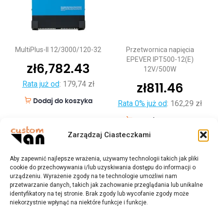
MultiPlus-II 12/3000/120-32
Przetwornica napięcia
EPEVER IPT500-12(E)
zł
6,782.43
12V/500W
Rata już od
:
179,74 zł
zł
811.46
Dodaj do koszyka
Rata 0% już od
:
162,29 zł
Dodaj do koszyka
Zarządzaj Ciasteczkami
Aby zapewnić najlepsze wrażenia, używamy technologii takich jak pliki
cookie do przechowywania i/lub uzyskiwania dostępu do informacji o
urządzeniu. Wyrażenie zgody na te technologie umożliwi nam
przetwarzanie danych, takich jak zachowanie przeglądania lub unikalne
identyfikatory na tej stronie. Brak zgody lub wycofanie zgody może
niekorzystnie wpłynąć na niektóre funkcje i funkcje.