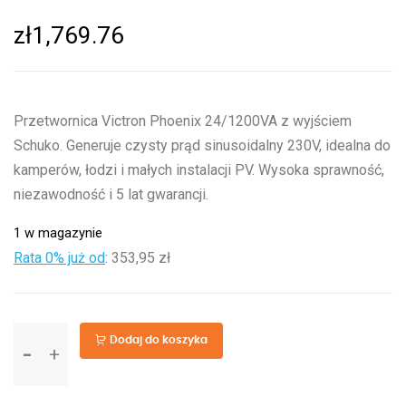
zł
1,769.76
Przetwornica Victron Phoenix 24/1200VA z wyjściem
Schuko. Generuje czysty prąd sinusoidalny 230V, idealna do
kamperów, łodzi i małych instalacji PV. Wysoka sprawność,
niezawodność i 5 lat gwarancji.
1 w magazynie
Rata 0% już od
:
353,95 zł
ilość
Dodaj do koszyka
Phoenix
24/1200