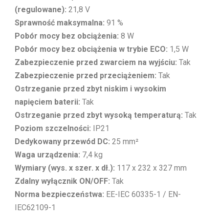
(regulowane):
21,8 V
Sprawność maksymalna:
91 %
Pobór mocy bez obciążenia:
8 W
Pobór mocy bez obciążenia w trybie ECO:
1,5 W
Zabezpieczenie przed zwarciem na wyjściu:
Tak
Zabezpieczenie przed przeciążeniem:
Tak
Ostrzeganie przed zbyt niskim i wysokim
napięciem baterii:
Tak
Ostrzeganie przed zbyt wysoką temperaturą:
Tak
Poziom szczelności:
IP21
Dedykowany przewód DC:
25 mm²
Waga urządzenia:
7,4 kg
Wymiary (wys. x szer. x dł.):
117 x 232 x 327 mm
Zdalny wyłącznik ON/OFF:
Tak
Norma bezpieczeństwa:
EE-IEC 60335-1 / EN-
IEC62109-1