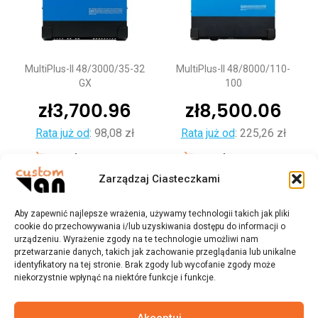
MultiPlus-II 48/3000/35-32
MultiPlus-II 48/8000/110-
GX
100
zł
3,700.96
zł
8,500.06
Rata już od
:
98,08 zł
Rata już od
:
225,26 zł
Dodaj do koszyka
Dodaj do koszyka
Zarządzaj Ciasteczkami
Aby zapewnić najlepsze wrażenia, używamy technologii takich jak pliki
cookie do przechowywania i/lub uzyskiwania dostępu do informacji o
urządzeniu. Wyrażenie zgody na te technologie umożliwi nam
przetwarzanie danych, takich jak zachowanie przeglądania lub unikalne
identyfikatory na tej stronie. Brak zgody lub wycofanie zgody może
niekorzystnie wpłynąć na niektóre funkcje i funkcje.
Akceptuj