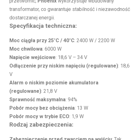
przetwornic,
Phoenix
wykorzystuje wbudowany
transformator, co gwarantuje stabilność i niezawodność
dostarczanej energii.
Specyfikacja techniczna:
Moc ciągła przy 25°C / 40°C
: 2400 W / 2200 W
Moc chwilowa
: 6000 W
Napięcie wejściowe
: 18,6 V – 34 V
Odłączenie przy niskim napięciu (regulowane)
: 18,6
V
Alarm o niskim poziomie akumulatora
(regulowane)
: 21,8 V
Sprawność maksymalna
: 94%
Pobór mocy bez obciążenia
: 13 W
Pobór mocy w trybie ECO
: 1,9 W
Rodzaj zabezpieczenia:
Zabezpieczenie przed zwarciem na wyjściu
: Tak