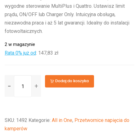
wygodne sterowanie MultiPlus i Quattro. Ustawisz limit
prądu, ON/OFF lub Charger Only. Intuicyjna obsługa,
niezawodna praca i aż 5 lat gwarancji. Idealny do instalacji
fotowoltaicznych.
2 w magazynie
Rata 0% już od
:
147,83 zł
ilość
Dodaj do koszyka
Digital
Multi
Control
200/200A
SKU:
1492
Kategorie:
All in One
,
Przetwornice napięcia do
kamperów