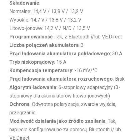
Składowanie
:
Normalne: 14,4 V / 13,8 V / 13,2 V
Wysokie: 14,7 V / 13,8 V / 13,2 V
Litowo-jonowe: 14,2 V / N/D / 13,5 V
Programowalność
: Tak, z Bluetooth i/lub VE.Direct
Liczba połączeń akumulatora
: 3
Prąd ładowania akumulatora pokładowego
: 30 A
Tryb niskoprądowy
: 15 A
Kompensacja temperatury
: -16 mV/°C
Prąd ładowania akumulatora rozruchowego
: Brak
Algorytm ładowania
: 6-stopniowy adaptacyjny (3-
stopniowy dla akumulatorów litowo-jonowych)
Ochrona
: Odwrotna polaryzacja, zwarcie wyjścia,
przegrzanie
Możliwość działania jako źródło zasilania
: Tak,
napięcie konfigurowalne za pomocą Bluetooth i/lub
VE.Direct