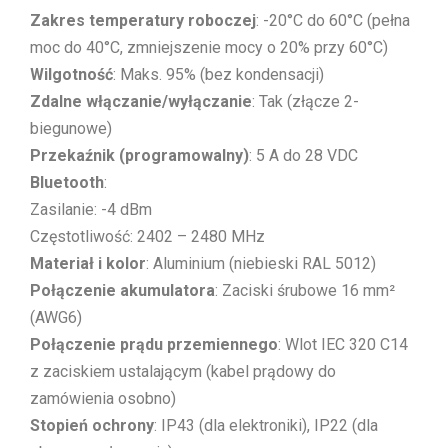
Zakres temperatury roboczej
: -20°C do 60°C (pełna
moc do 40°C, zmniejszenie mocy o 20% przy 60°C)
Wilgotność
: Maks. 95% (bez kondensacji)
Zdalne włączanie/wyłączanie
: Tak (złącze 2-
biegunowe)
Przekaźnik (programowalny)
: 5 A do 28 VDC
Bluetooth
:
Zasilanie: -4 dBm
Częstotliwość: 2402 – 2480 MHz
Materiał i kolor
: Aluminium (niebieski RAL 5012)
Połączenie akumulatora
: Zaciski śrubowe 16 mm²
(AWG6)
Połączenie prądu przemiennego
: Wlot IEC 320 C14
z zaciskiem ustalającym (kabel prądowy do
zamówienia osobno)
Stopień ochrony
: IP43 (dla elektroniki), IP22 (dla