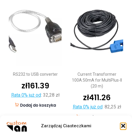
RS232 to USB converter
Current Transformer
100A:50mA for MultiPlus-II
zł
161.39
(20 m)
Rata 0% już od
:
32,28 zł
zł
411.26
Dodaj do koszyka
Rata 0% już od
:
82,25 zł
Dodaj do koszyka
Zarządzaj Ciasteczkami