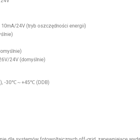
/24V
10mA/24V (tryb oszczędności energii)
ślnie)
domyślnie)
 26V/24V (domyślnie)
), -30℃～+45℃ (DDB)
nie dla systemów fotowoltaicznych off-grid, zapewniające wyd