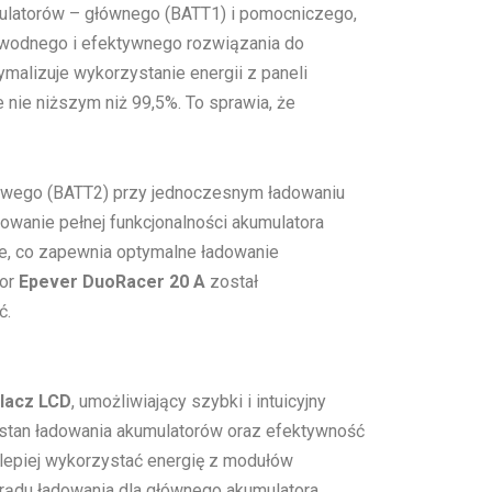
latorów – głównego (BATT1) i pomocniczego,
zawodnego i efektywnego rozwiązania do
malizuje wykorzystanie energii z paneli
nie niższym niż 99,5%. To sprawia, że
towego (BATT2) przy jednoczesnym ładowaniu
wanie pełnej funkcjonalności akumulatora
ne, co zapewnia optymalne ładowanie
tor
Epever DuoRacer 20 A
został
ć.
lacz LCD
, umożliwiający szybki i intuicyjny
 stan ładowania akumulatorów oraz efektywność
e lepiej wykorzystać energię z modułów
rądu ładowania dla głównego akumulatora