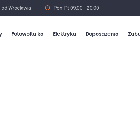
m od Wrocławia
Pon-Pt 09:00 - 20:00
in
y
Fotowoltaika
Elektryka
Doposażenia
Zab