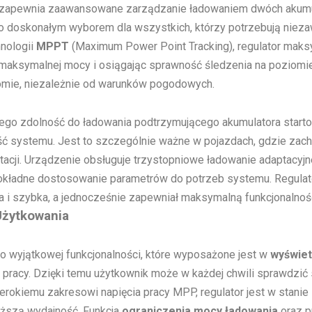
o zapewnia zaawansowane zarządzanie ładowaniem dwóch akumu
 go doskonałym wyborem dla wszystkich, którzy potrzebują nie
hnologii
MPPT
(Maximum Power Point Tracking), regulator maksy
maksymalnej mocy i osiągając sprawność śledzenia na poziomie 
omie, niezależnie od warunków pogodowych.
jego zdolność do ładowania podtrzymującego akumulatora star
 systemu. Jest to szczególnie ważne w pojazdach, gdzie zacho
tacji. Urządzenie obsługuje trzystopniowe ładowanie adaptacyj
dokładne dostosowanie parametrów do potrzeb systemu. Regula
sta i szybka, a jednocześnie zapewniał maksymalną funkcjonalnoś
Użytkowania
o wyjątkowej funkcjonalności, które wyposażone jest w
wyświet
pracy. Dzięki temu użytkownik może w każdej chwili sprawdzić
szerokiemu zakresowi napięcia pracy MPP, regulator jest w stani
yższą wydajność. Funkcja
ograniczenia mocy ładowania
oraz p