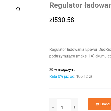
Regulator ładowa
zł
530.58
Regulator ładowania Epever DuoRac
podtrzymujące (maks. 1A) akumulat
20 w magazynie
Rata 0% już od
:
106,12 zł
ilość
Dodaj
Regulator