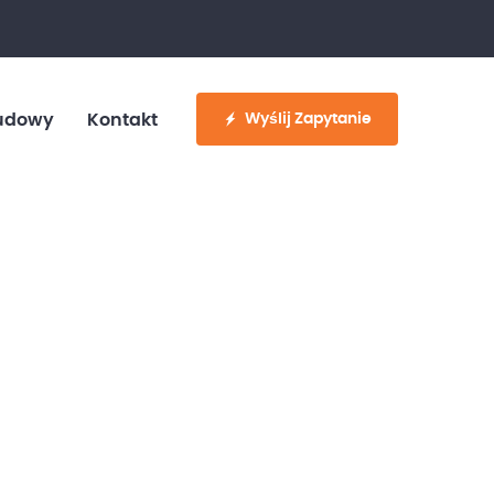
fo@customvan.pl
530 886 214
Wyślij Zapytanie
udowy
Kontakt