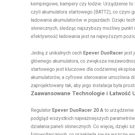
kempingowe, kampery czy łodzie. Urządzenie t
czyli akumulatora startowego (BATT2), co czyni
ładowania akumulatorów w pojazdach. Dzięki tec
słonecznych, śledząc najszybszy możliwy punkt 
efektywność ładowania jest na najwyższym pozi
Jedną z unikalnych cech
Epever DuoRacer
jest 
głównego akumulatora, co zwiększa niezawodność
startowego jest kluczowe dla codziennej eksploa
akumulatorów, a cyfrowe sterowanie umożliwia 
zaprojektowany tak, aby jego instalacja była pro
Zaawansowane Technologie i Łatwość 
Regulator
Epever DuoRacer 20 A
to urządzenie 
podgląd wszystkich najważniejszych parametrów 
działania paneli słonecznych. Co więcej, dzięki 
fotowoltaicznych, co przekłada się na jeszcze w