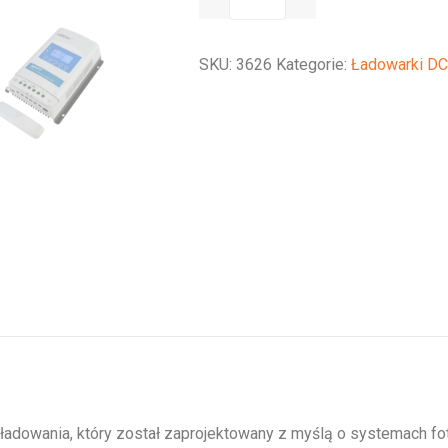
ładowania
Epever
SKU:
3626
Kategorie:
Ładowarki D
DuoRacer
20
A
 ładowania, który został zaprojektowany z myślą o systemach fo