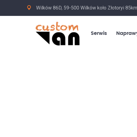
Wilków 86D, 59-500 Wilków koło Złotoryi 85k
Serwis
Napraw