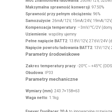
Moc znamionowa ładowania
: 260W/12V, 520W
Maksymalna sprawność konwersji
: 97.50%
Sprawność przy pełnym obciążeniu
: 96%
Samozużycie
: 26mA/12V, 15mA/24V, 19mA/12V, 
Kompensacja temperatury
: —3mV/℃/2V (domy
Uziemienie
: wspólny ujemny
Pełne napięcie BATT2
: 13.8V/12V, 27.6V/24V (
Napięcie powrotu ładowania BATT2
: 13V/12V,
Parametry środowiskowe
Zakres temperatury pracy
: -20℃～+45℃ (DDS
Obudowa
: IP33
Parametry mechaniczne
Wymiary (mm)
: 243.7×158×63
Waga netto
: 1.1kg
Epever DuoRacer 20 A
to innowacyjne rozwiąza