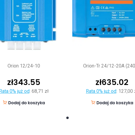
Orion 12/24-10
Orion-Tr 24/12-20A (24
zł
343.55
zł
635.02
Rata 0% już od
:
68,71 zł
Rata 0% już od
:
127,00 
Dodaj do koszyka
Dodaj do koszyka