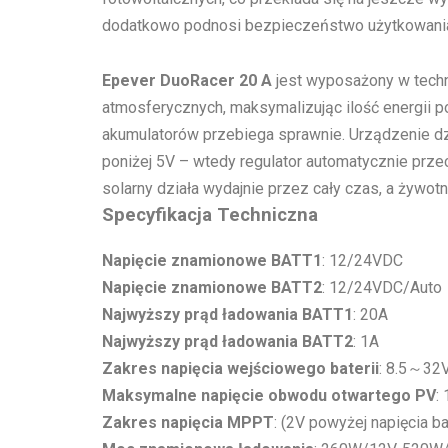
dodatkowo podnosi bezpieczeństwo użytkowania, 
Epever DuoRacer 20 A
jest wyposażony w tech
atmosferycznych, maksymalizując ilość energii p
akumulatorów przebiega sprawnie. Urządzenie dzia
poniżej 5V – wtedy regulator automatycznie przec
solarny działa wydajnie przez cały czas, a żywot
Specyfikacja Techniczna
Napięcie znamionowe BATT1
: 12/24VDC
Napięcie znamionowe BATT2
: 12/24VDC/Auto
Najwyższy prąd ładowania BATT1
: 20A
Najwyższy prąd ładowania BATT2
: 1A
Zakres napięcia wejściowego baterii
: 8.5～32
Maksymalne napięcie obwodu otwartego PV
:
Zakres napięcia MPPT
: (2V powyżej napięcia ba