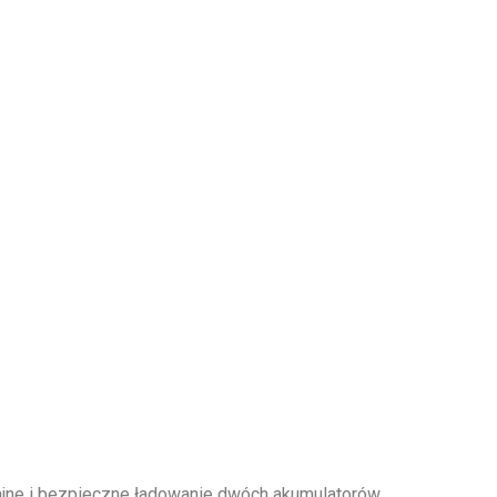
ajne i bezpieczne ładowanie dwóch akumulatorów.