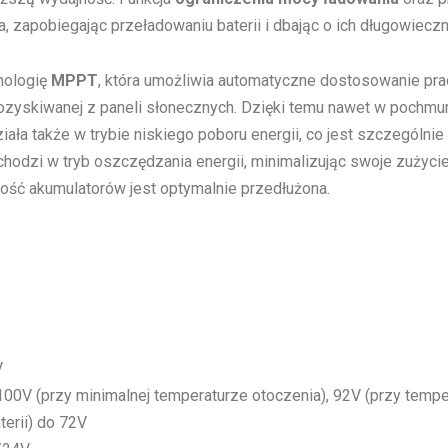
zapobiegając przeładowaniu baterii i dbając o ich długowieczn
nologię
MPPT
, która umożliwia automatyczne dostosowanie pra
ozyskiwanej z paneli słonecznych. Dzięki temu nawet w pochmur
ła także w trybie niskiego poboru energii, co jest szczególnie
hodzi w tryb oszczędzania energii, minimalizując swoje zużycie
ność akumulatorów jest optymalnie przedłużona.
V
 100V (przy minimalnej temperaturze otoczenia), 92V (przy temp
terii) do 72V