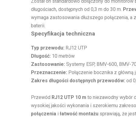
Został on standardowo dołączony do monitorów b
długościach, dostępnych od 0,3 m do 30 m.
Przew
wymaga zastosowania dłuższego połączenia, a za
baterii.
Specyfikacja techniczna
Typ przewodu:
RJ12 UTP
Długość:
10 metrów
Zastosowanie:
Systemy ESP, BMV-600, BMV-7
Przeznaczenie:
Połączenie bocznika z główną
Zakres długości dostępnych przewodów:
od 0
Przewód
RJ12 UTP 10 m
to niezawodny wybór d
wysokiej jakości wykonania i szerokiemu zakreso
połączenia
i
łatwość montażu
sprawiają, że jes