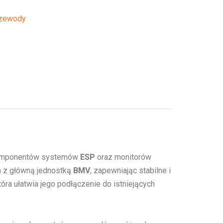
zewody
 komponentów systemów
ESP
oraz monitorów
ka z główną jednostką
BMV
, zapewniając stabilne i
która ułatwia jego podłączenie do istniejących