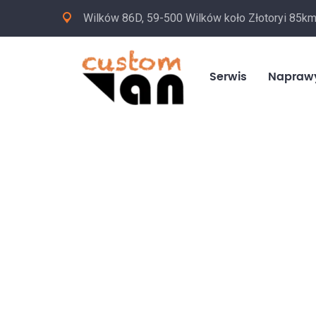
Wilków 86D, 59-500 Wilków koło Złotoryi 85k
Serwis
Napraw