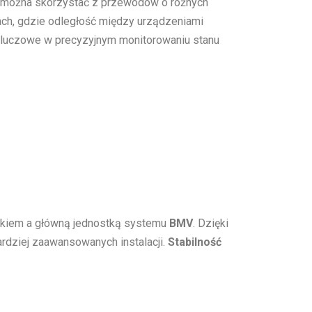
a, można skorzystać z przewodów o różnych
ch, gdzie odległość między urządzeniami
 kluczowe w precyzyjnym monitorowaniu stanu
ikiem a główną jednostką systemu
BMV
. Dzięki
ardziej zaawansowanych instalacji.
Stabilność