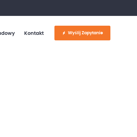
fo@customvan.pl
530 886 214
Wyślij Zapytanie
udowy
Kontakt