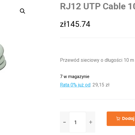
RJ12 UTP Cable 1
zł
145.74
Przewód sieciowy o długości 10 
7 w magazynie
Rata 0% już od
:
29,15 zł
ilość
Dodaj
RJ12
UTP