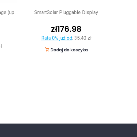
nge (up
SmartSolar Pluggable Display
zł
176.98
Rata 0% już od
:
35,40 zł
ł
Dodaj do koszyka