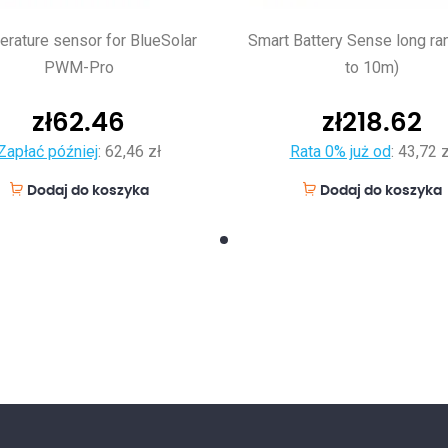
rature sensor for BlueSolar
Smart Battery Sense long ra
PWM-Pro
to 10m)
zł
62.46
zł
218.62
Zapłać później
:
62,46 zł
Rata 0% już od
:
43,72 z
Dodaj do koszyka
Dodaj do koszyka