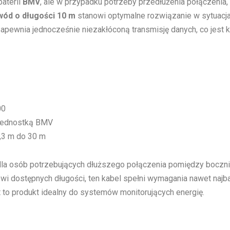
aterii
BMV
, ale w przypadku potrzeby przedłużenia połączeni
ód o długości 10 m
stanowi optymalne rozwiązanie w sytuacja
pewnia jednocześnie niezakłóconą transmisję danych, co jest
00
 jednostką BMV
,3 m do 30 m
la osób potrzebujących dłuższego połączenia pomiędzy boczn
wi dostępnych długości, ten kabel spełni wymagania nawet najb
t to produkt idealny do systemów monitorujących energię.