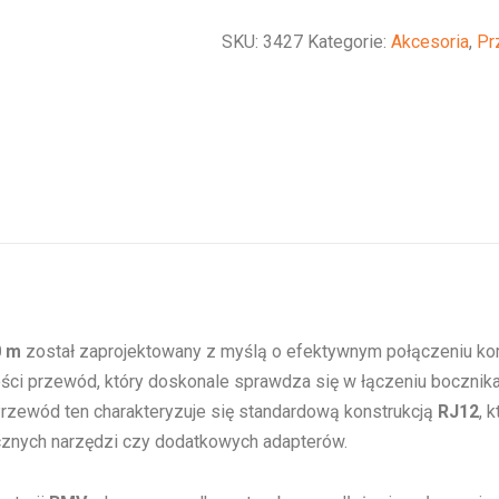
Cable
SKU:
3427
Kategorie:
Akcesoria
,
Pr
10
m
0 m
został zaprojektowany z myślą o efektywnym połączeniu
kości przewód, który doskonale sprawdza się w łączeniu boczni
rzewód ten charakteryzuje się standardową konstrukcją
RJ12
, 
cznych narzędzi czy dodatkowych adapterów.