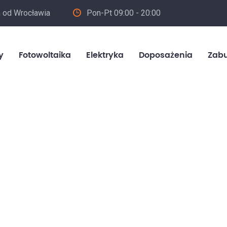
m od Wrocławia
Pon-Pt 09:00 - 20:00
in
y
Fotowoltaika
Elektryka
Doposażenia
Zab