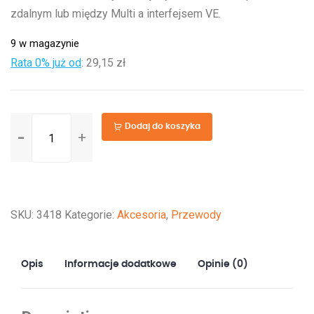
zdalnym lub między Multi a interfejsem VE.
9 w magazynie
Rata 0% już od
:
29,15 zł
ilość
Dodaj do koszyka
RJ45
UTP
Cable
15
SKU:
3418
Kategorie:
Akcesoria
,
Przewody
m
Opis
Informacje dodatkowe
Opinie (0)