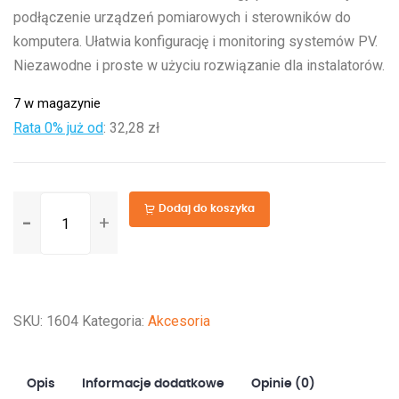
podłączenie urządzeń pomiarowych i sterowników do
komputera. Ułatwia konfigurację i monitoring systemów PV.
Niezawodne i proste w użyciu rozwiązanie dla instalatorów.
7 w magazynie
Rata 0% już od
:
32,28 zł
ilość
Dodaj do koszyka
RS232
to
USB
converter
SKU:
1604
Kategoria:
Akcesoria
Opis
Informacje dodatkowe
Opinie (0)