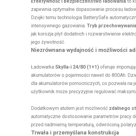
Efektywność i bezpieczeństwo ładowania
to k
zapewnia optymalne dopasowanie procesu ładow
Dzięki temu technologia BatterySafe automatyczn
intensywnego gazowania.
Tryb przechowywani
jak korozja płyt dodatnich i rozwarstwienie elekt
jego żywotność.
Niezrównana wydajność i możliwości ad
Ładowarka
Skylla-i 24/80 (1+1)
oferuje imponuj
akumulatorów o pojemności nawet do 800Ah. Dzię
dla akumulatorów pomocniczych, co pozwala na j
użytkownik może precyzyjnie regulować maksymalne
Dodatkowym atutem jest możliwość
zdalnego s
automatyczne dostosowanie parametrów pracy do
przed nadmierną temperaturą, odwróconą polaryz
Trwała i przemyślana konstrukcja