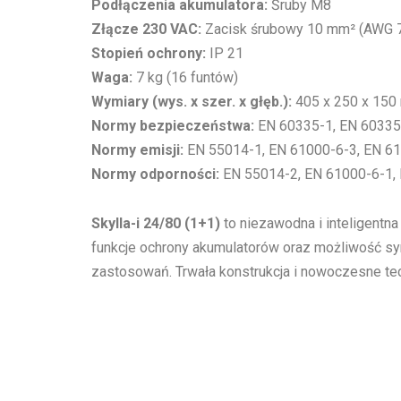
Podłączenia akumulatora:
Śruby M8
Złącze 230 VAC:
Zacisk śrubowy 10 mm² (AWG 
Stopień ochrony:
IP 21
Waga:
7 kg (16 funtów)
Wymiary (wys. x szer. x głęb.):
405 x 250 x 15
Normy bezpieczeństwa:
EN 60335-1, EN 60335
Normy emisji:
EN 55014-1, EN 61000-6-3, EN 6
Normy odporności:
EN 55014-2, EN 61000-6-1, 
Skylla-i 24/80 (1+1)
to niezawodna i inteligent
funkcje ochrony akumulatorów oraz możliwość sync
zastosowań. Trwała konstrukcja i nowoczesne tec