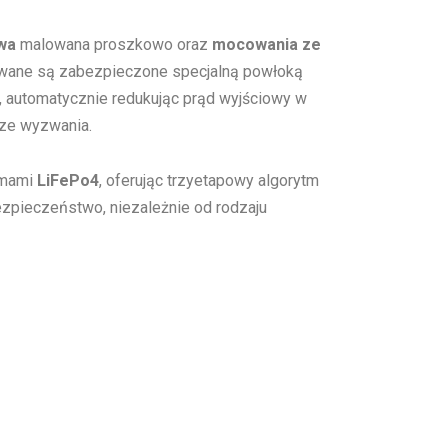
wa
malowana proszkowo oraz
mocowania ze
kowane są zabezpieczone specjalną powłoką
ia, automatycznie redukując prąd wyjściowy w
jsze wyzwania.
emami
LiFePo4
, oferując trzyetapowy algorytm
ezpieczeństwo, niezależnie od rodzaju