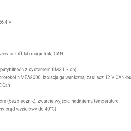
6,4 V
any on-off lub magistralą CAN
patybilność z systemem BMS Li-Ion)
rotokół NMEA2000, izolacja galwaniczna, zasilacz 12 V CAN-bu
E.Can
ra (bezpiecznik), zwarcie wyjścia, nadmierna temperatura
ny prąd wyjściowy do 40°C)