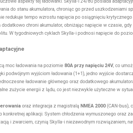
luczowe aspekty tej ładowarki. Skylla-i 24/80 posiada adaptacy
ania do stanu akumulatora, chroniąc go przed uszkodzeniami
ie redukuje tempo wzrostu napięcia po osiągnięciu krytycznego
a
dodatkowo chroni akumulator, obniżając napięcie w czasie, gdy
rolitu. W tygodniowych cyklach Skylla-i podnosi napięcie do pozi
aptacyjne
ącą moc ładowania na poziomie
80A przy napięciu 24V
, co umoż
ki podwójnym wyjściom ładowania (1+1), jedno wyjście dostarc
ednoczesne ładowanie głównego oraz dodatkowego akumulatora. 
 zużycie energii z lądu, co jest niezwykle użyteczne w sytuacj
terowania
oraz integracja z magistralą
NMEA 2000
(CAN-bus), c
 konkretnej aplikacji. System chłodzenia wymuszonego oraz za
acją i zwarciem, czynią Skylla-i niezawodnym rozwiązaniem, na