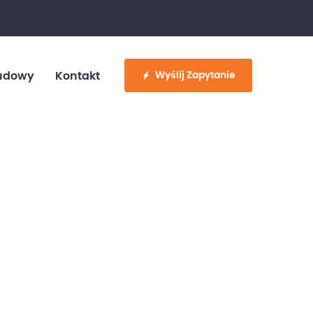
fo@customvan.pl
530 886 214
Wyślij Zapytanie
udowy
Kontakt