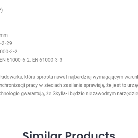
7)
0 mm
-2-29
1000-3-2
EN 61000-6-2, EN 61000-3-3
na ładowarka, która sprosta nawet najbardziej wymagającym wa
hronizacji pracy w sieciach zasilania sprawiają, że jest to ur
hnologie gwarantują, że Skylla-i będzie niezawodnym narzędzie
Similar
Products