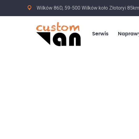
Wilków 86D, 59-500 Wilków koło Złotoryi 85k
Serwis
Napraw