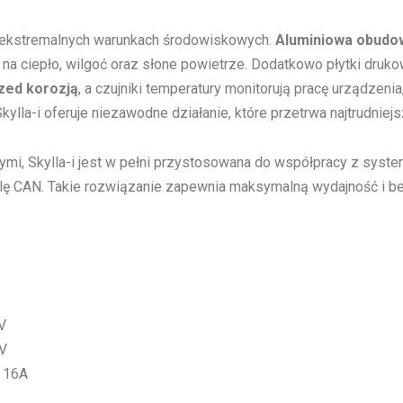
o ekstremalnych warunkach środowiskowych.
Aluminiowa obudo
na ciepło, wilgoć oraz słone powietrze. Dodatkowo płytki dru
zed korozją
, a czujniki temperatury monitorują pracę urządzen
Skylla-i oferuje niezawodne działanie, które przetrwa najtrudnie
ymi, Skylla-i jest w pełni przystosowana do współpracy z syst
ralę CAN. Takie rozwiązanie zapewnia maksymalną wydajność i b
V
V
16A