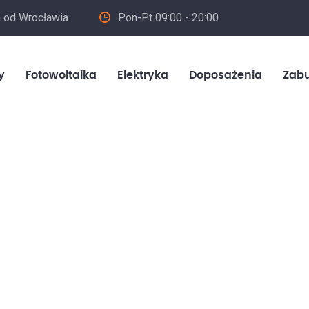
m od Wrocławia
Pon-Pt 09:00 - 20:00
in
y
Fotowoltaika
Elektryka
Doposażenia
Zab