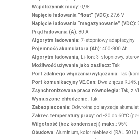
Współczynnik mocy:
0,98
Napięcie ładowania “float” (VDC):
27,6 V
Napięcie ładowania “magazynowanie” (VDC):
2
Prąd ładowania (A):
80 A
Algorytm ładowania:
7-stopniowy adaptacyjny
Pojemność akumulatora (Ah):
400-800 Ah
Algorytm ładowania, Li-Ion:
3-stopniowy, sterow
Możliwość używania jako zasilacz:
Tak
Port zdalnego włączania/wyłączania:
Tak (kom
Port komunikacyjny VE.Can:
Dwa złącza RJ45, p
Zsynchronizowana praca równoległa:
Tak, z V
Wymuszone chłodzenie:
Tak
Zabezpieczenia:
Odwrotna polaryzacja akumulato
Zakres temperatury pracy:
od -20 do 60°C (peł
Wilgotność (bez kondensacji) maks.:
95%
Obudowa:
Aluminium, kolor niebieski (RAL 5012)