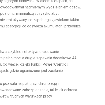
jny algorytm ładowania w siedmiu etapach, co
 spowodowanymi nadmiernym wydzielaniem gazów.
 poziomu, minimalizując ryzyko zbyt
 nie jest używany, co zapobiega zjawiskom takim
omu absorpcji, co odświeża akumulator i przedłuża
liwia szybkie i efektywne ładowanie
za pełną moc, a drugie zapewnia dodatkowe 4A
Co więcej, dzięki funkcji
PowerControl
,
ach, gdzie ograniczone jest zasilanie.
o pozwala na pełną synchronizację i
awansowane zabezpieczenia, takie jak ochrona
wet w trudnych warunkach pracy.