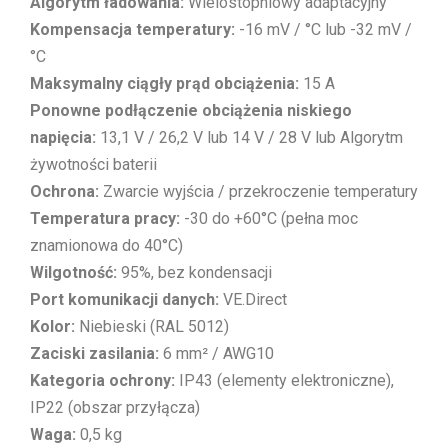
Algorytm ładowania:
Wielostopniowy adaptacyjny
Kompensacja temperatury:
-16 mV / °C lub -32 mV /
°C
Maksymalny ciągły prąd obciążenia:
15 A
Ponowne podłączenie obciążenia niskiego
napięcia:
13,1 V / 26,2 V lub 14 V / 28 V lub Algorytm
żywotności baterii
Ochrona:
Zwarcie wyjścia / przekroczenie temperatury
Temperatura pracy:
-30 do +60°C (pełna moc
znamionowa do 40°C)
Wilgotność:
95%, bez kondensacji
Port komunikacji danych:
VE.Direct
Kolor:
Niebieski (RAL 5012)
Zaciski zasilania:
6 mm² / AWG10
Kategoria ochrony:
IP43 (elementy elektroniczne),
IP22 (obszar przyłącza)
Waga:
0,5 kg