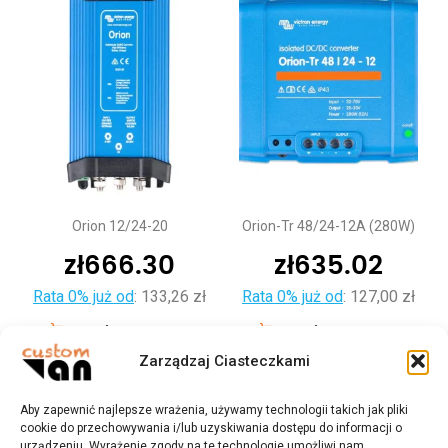
Orion 12/24-20
Orion-Tr 48/24-12A (280W)
zł
666.30
zł
635.02
Rata 0% już od
:
133,26 zł
Rata 0% już od
:
127,00 zł
Dodaj do koszyka
Dodaj do koszyka
Zarządzaj Ciasteczkami
Aby zapewnić najlepsze wrażenia, używamy technologii takich jak pliki
cookie do przechowywania i/lub uzyskiwania dostępu do informacji o
urządzeniu. Wyrażenie zgody na te technologie umożliwi nam