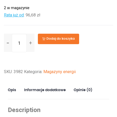
2 w magazynie
Rata już od
:
96,68 zł
ilość
Dodaj do koszyka
Szafa
Rack
Lanberg
19”
SKU:
3982
Kategoria:
Magazyny energii
37U
FF01-
6837-
Opis
Informacje dodatkowe
Opinie (0)
12BL
V2
z
Description
termostatem