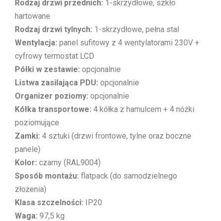
Rodzaj drzwi przednich:
1-skrzydłowe, szkło
hartowane
Rodzaj drzwi tylnych:
1-skrzydłowe, pełna stal
Wentylacja:
panel sufitowy z 4 wentylatorami 230V +
cyfrowy termostat LCD
Półki w zestawie:
opcjonalnie
Listwa zasilająca PDU:
opcjonalnie
Organizer poziomy:
opcjonalnie
Kółka transportowe:
4 kółka z hamulcem + 4 nóżki
poziomujące
Zamki:
4 sztuki (drzwi frontowe, tylne oraz boczne
panele)
Kolor:
czarny (RAL9004)
Sposób montażu:
flatpack (do samodzielnego
złożenia)
Klasa szczelności:
IP20
Waga:
97,5 kg