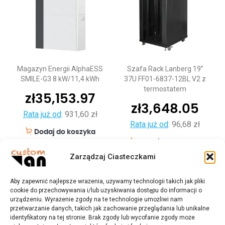
Magazyn Energii AlphaESS
Szafa Rack Lanberg 19”
SMILE-G3 8 kW/11,4 kWh
37U FF01-6837-12BL V2 z
termostatem
zł
35,153.97
zł
3,648.05
Rata już od
:
931,60 zł
Rata już od
:
96,68 zł
Dodaj do koszyka
Dodaj do koszyka
Zarządzaj Ciasteczkami
Aby zapewnić najlepsze wrażenia, używamy technologii takich jak pliki
cookie do przechowywania i/lub uzyskiwania dostępu do informacji o
urządzeniu. Wyrażenie zgody na te technologie umożliwi nam
przetwarzanie danych, takich jak zachowanie przeglądania lub unikalne
identyfikatory na tej stronie. Brak zgody lub wycofanie zgody może