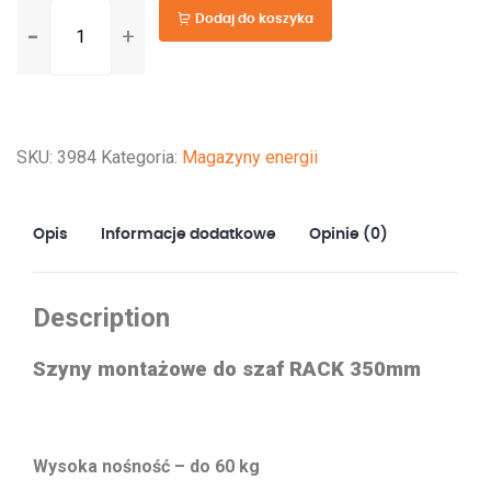
ilość
Dodaj do koszyka
Szyny
montażowe
do
szafy
SKU:
3984
Kategoria:
Magazyny energii
RACK
350mm
typu
Opis
Informacje dodatkowe
Opinie (0)
RWA/RW/RWD/RS/ZRS
Description
Szyny montażowe do szaf RACK 350mm
Wysoka nośność – do 60 kg