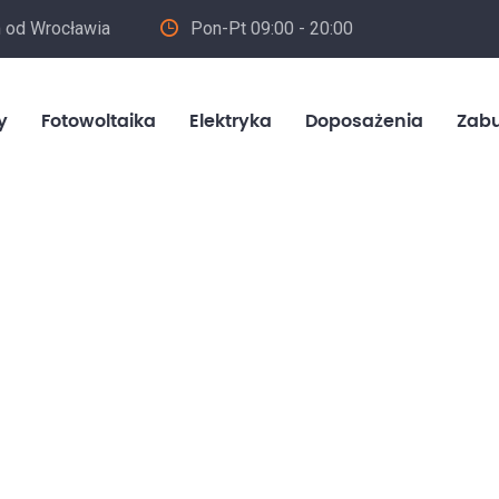
m od Wrocławia
Pon-Pt 09:00 - 20:00
in
y
Fotowoltaika
Elektryka
Doposażenia
Zab