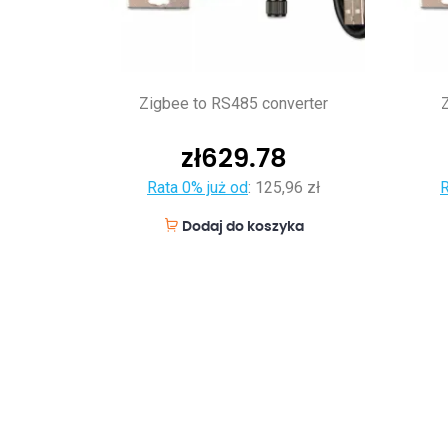
Zigbee to RS485 converter
Z
zł
629.78
Rata 0% już od
:
125,96 zł
R
Dodaj do koszyka