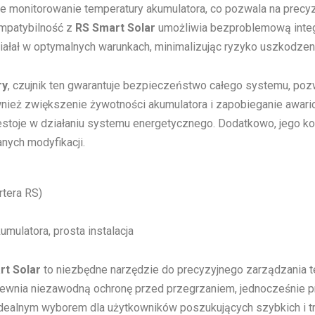
ne monitorowanie temperatury akumulatora, co pozwala na precy
mpatybilność z
RS Smart Solar
umożliwia bezproblemową integ
ałał w optymalnych warunkach, minimalizując ryzyko uszkodzeni
ry
, czujnik ten gwarantuje bezpieczeństwo całego systemu, p
również zwiększenie żywotności akumulatora i zapobieganie awar
przestoje w działaniu systemu energetycznego. Dodatkowo, jego 
nych modyfikacji.
rtera RS)
mulatora, prosta instalacja
rt Solar
to niezbędne narzędzie do precyzyjnego zarządzania t
ewnia niezawodną ochronę przed przegrzaniem, jednocześnie p
 idealnym wyborem dla użytkowników poszukujących szybkich i t