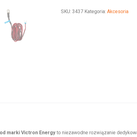
type
SKU:
3437
Kategoria:
Akcesoria
C
(for
Inverter
RS)
 od marki Victron Energy
to niezawodne rozwiązanie dedykowan