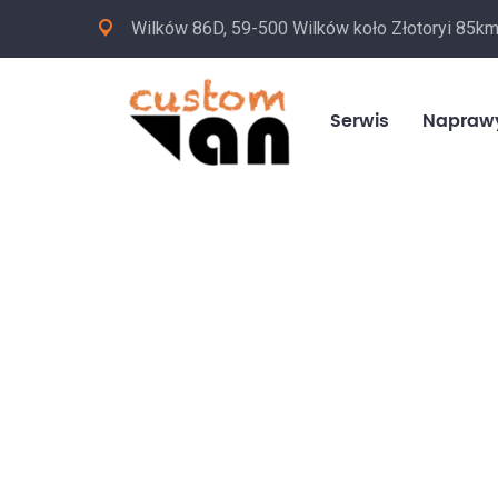
Wilków 86D, 59-500 Wilków koło Złotoryi 85k
Serwis
Napraw