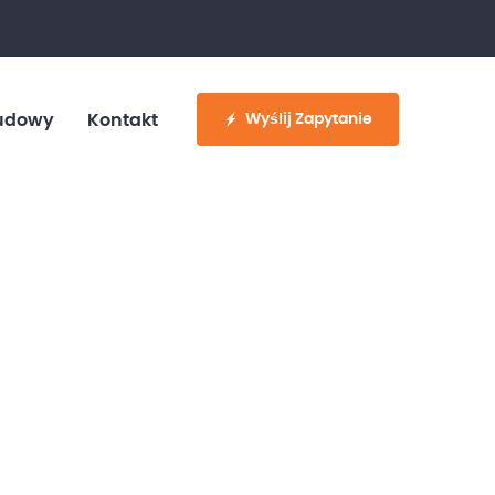
fo@customvan.pl
530 886 214
Wyślij Zapytanie
udowy
Kontakt