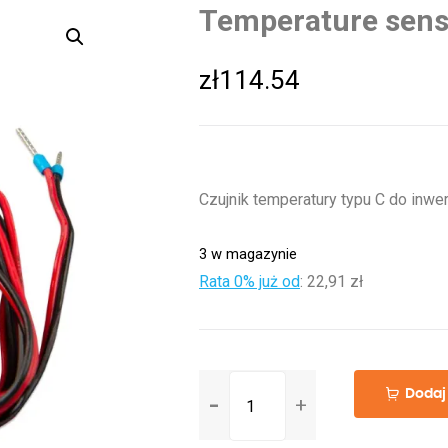
Temperature senso
zł
114.54
Czujnik temperatury typu C do inwer
3 w magazynie
Rata 0% już od
:
22,91 zł
ilość
Dodaj
Temperature
sensor