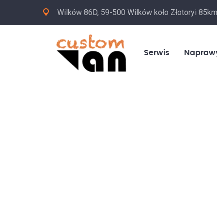
Wilków 86D, 59-500 Wilków koło Złotoryi 85k
Serwis
Napraw