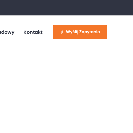
fo@customvan.pl
530 886 214
Wyślij Zapytanie
udowy
Kontakt