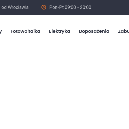
m od Wrocławia
Pon-Pt 09:00 - 20:00
in
y
Fotowoltaika
Elektryka
Doposażenia
Zab