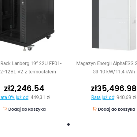
 Rack Lanberg 19” 22U FF01-
Magazyn Energii AlphaESS 
2-12BL V2 z termostatem
G3 10 kW/11,4 kWh
zł
2,246.54
zł
35,496.98
ata 0% już od
:
449,31 zł
Rata już od
:
940,69 zł
Dodaj do koszyka
Dodaj do koszyka