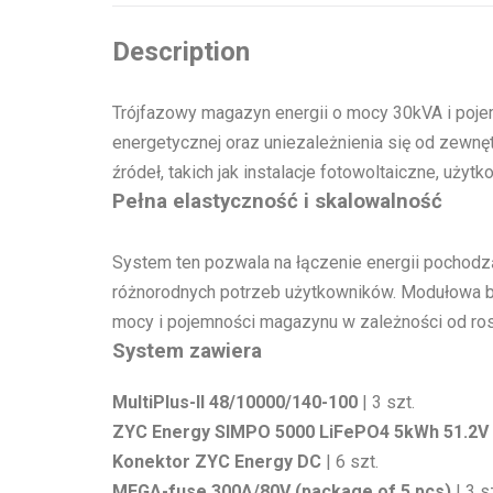
Description
Trójfazowy magazyn energii o mocy 30kVA i poje
energetycznej oraz uniezależnienia się od zewnę
źródeł, takich jak instalacje fotowoltaiczne, uż
Pełna elastyczność i skalowalność
System ten pozwala na łączenie energii pochodz
różnorodnych potrzeb użytkowników. Modułowa 
mocy i pojemności magazynu w zależności od r
System zawiera
MultiPlus-II 48/10000/140-100
| 3 szt.
ZYC Energy SIMPO 5000 LiFePO4 5kWh 51.2V
Konektor ZYC Energy DC
| 6 szt.
MEGA-fuse 300A/80V (package of 5 pcs)
| 3 s