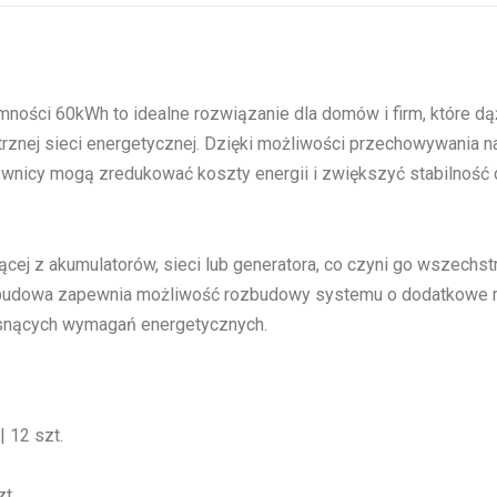
mności 60kWh to idealne rozwiązanie dla domów i firm, które d
trznej sieci energetycznej. Dzięki możliwości przechowywania 
ytkownicy mogą zredukować koszty energii i zwiększyć stabilnoś
ącej z akumulatorów, sieci lub generatora, co czyni go wszech
budowa zapewnia możliwość rozbudowy systemu o dodatkowe ma
osnących wymagań energetycznych.
| 12 szt.
zt.