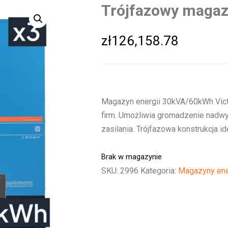
Trójfazowy magaz
zł
126,158.78
Magazyn energii 30kVA/60kWh Vict
firm. Umożliwia gromadzenie nadwyż
zasilania. Trójfazowa konstrukcja id
Brak w magazynie
SKU:
2996
Kategoria:
Magazyny ene