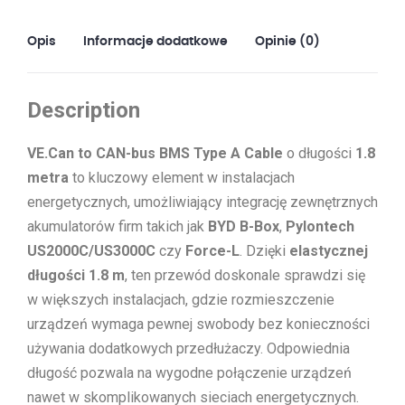
type
A
Opis
Informacje dodatkowe
Opinie (0)
Cable
1.8m
Description
VE.Can to CAN-bus BMS Type A Cable
o długości
1.8
metra
to kluczowy element w instalacjach
energetycznych, umożliwiający integrację zewnętrznych
akumulatorów firm takich jak
BYD B-Box
,
Pylontech
US2000C/US3000C
czy
Force-L
. Dzięki
elastycznej
długości 1.8 m
, ten przewód doskonale sprawdzi się
w większych instalacjach, gdzie rozmieszczenie
urządzeń wymaga pewnej swobody bez konieczności
używania dodatkowych przedłużaczy. Odpowiednia
długość pozwala na wygodne połączenie urządzeń
nawet w skomplikowanych sieciach energetycznych.