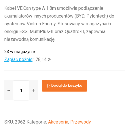
Kabel VE.Can type A 1.8m umożliwia podłączenie
akumulatorów innych producentów (BYD, Pylontech) do
systemów Victron Energy. Stosowany w magazynach
energii ESS, MultiPlus-II oraz Quattro-II, zapewnia
niezawodną komunikację.
23 w magazynie
Zapłać później
:
78,14 zł
ilość
Dodaj do koszyka
VE.Can
to
CAN-
bus
SKU:
2962
Kategorie:
Akcesoria
,
Przewody
BMS