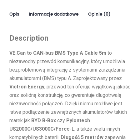
type
A
Opis
Informacje dodatkowe
Opinie (0)
Cable
5m
Description
VE.Can to CAN-bus BMS Type A Cable 5m
to
niezawodny przewód komunikacyjny, który umożliwia
bezproblemową integrację z systemami zarządzania
akumulatorami (BMS) typu A. Zaprojektowany przez
Victron Energy
, przewód ten oferuje wyjątkową jakość
oraz solidną konstrukcję, co gwarantuje długotrwałą
niezawodność połączeń. Dzięki niemu możliwe jest
łatwe podłączenie zewnętrznych akumulatorów takich
marek jak
BYD B-Box
czy
Pylontech
US2000C/US3000C/Force-L
, a także wielu innych
kompatybilnych baterii.
Długość 5 metrów
zapewnia