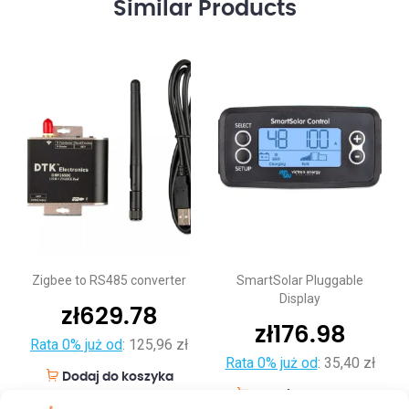
Similar
Products
Zigbee to RS485 converter
SmartSolar Pluggable
Display
zł
629.78
zł
176.98
Rata 0% już od
:
125,96 zł
Rata 0% już od
:
35,40 zł
Dodaj do koszyka
Dodaj do koszyka