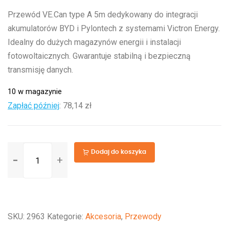
Przewód VE.Can type A 5m dedykowany do integracji
akumulatorów BYD i Pylontech z systemami Victron Energy.
Idealny do dużych magazynów energii i instalacji
fotowoltaicznych. Gwarantuje stabilną i bezpieczną
transmisję danych.
10 w magazynie
Zapłać później
:
78,14 zł
ilość
Dodaj do koszyka
VE.Can
to
CAN-
bus
SKU:
2963
Kategorie:
Akcesoria
,
Przewody
BMS