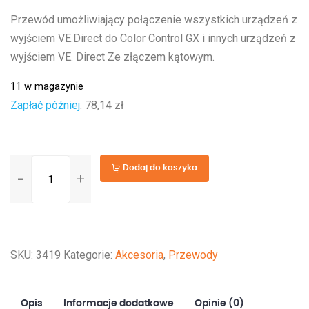
Przewód umożliwiający połączenie wszystkich urządzeń z
wyjściem VE.Direct do Color Control GX i innych urządzeń z
wyjściem VE. Direct Ze złączem kątowym.
11 w magazynie
Zapłać później
:
78,14 zł
ilość
Dodaj do koszyka
VE.Direct
Cable
0,3m
(one
SKU:
3419
Kategorie:
Akcesoria
,
Przewody
side
Right
Angle
Opis
Informacje dodatkowe
Opinie (0)