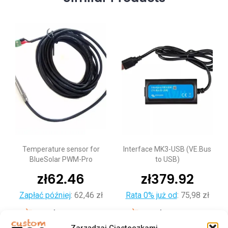
Interface MK3-USB (VE.Bus
SmartSolar Pluggable
to USB)
Display
zł
379.92
zł
176.98
ł
Rata 0% już od
:
75,98 zł
Rata 0% już od
:
35,40 zł
Dodaj do koszyka
Dodaj do koszyka
Zarządzaj Ciasteczkami