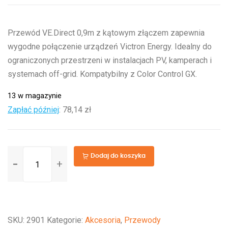
Przewód VE.Direct 0,9m z kątowym złączem zapewnia
wygodne połączenie urządzeń Victron Energy. Idealny do
ograniczonych przestrzeni w instalacjach PV, kamperach i
systemach off-grid. Kompatybilny z Color Control GX.
13 w magazynie
Zapłać później
:
78,14 zł
ilość
Dodaj do koszyka
VE.Direct
Cable
0,9m
kątowy
SKU:
2901
Kategorie:
Akcesoria
,
Przewody
przewód