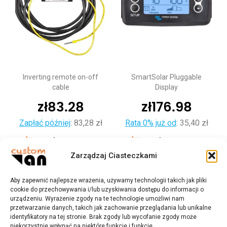
Inverting remote on-off
SmartSolar Pluggable
cable
Display
zł
83.28
zł
176.98
Zapłać później
:
83,28 zł
Rata 0% już od
:
35,40 zł
Dodaj do koszyka
Dodaj do koszyka
Zarządzaj Ciasteczkami
Aby zapewnić najlepsze wrażenia, używamy technologii takich jak pliki
cookie do przechowywania i/lub uzyskiwania dostępu do informacji o
urządzeniu. Wyrażenie zgody na te technologie umożliwi nam
przetwarzanie danych, takich jak zachowanie przeglądania lub unikalne
identyfikatory na tej stronie. Brak zgody lub wycofanie zgody może
niekorzystnie wpłynąć na niektóre funkcje i funkcje.