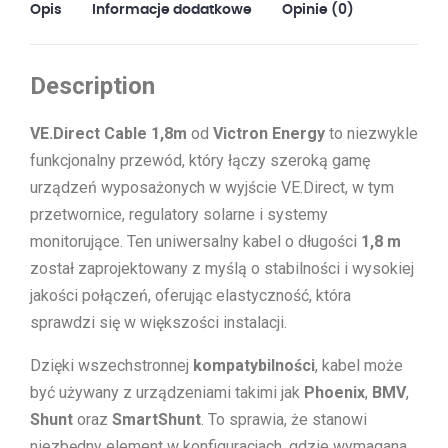
Opis
Informacje dodatkowe
Opinie (0)
Description
VE.Direct Cable 1,8m
od
Victron Energy
to niezwykle
funkcjonalny przewód, który łączy szeroką gamę
urządzeń wyposażonych w wyjście VE.Direct, w tym
przetwornice, regulatory solarne i systemy
monitorujące. Ten uniwersalny kabel o długości
1,8 m
został zaprojektowany z myślą o stabilności i wysokiej
jakości połączeń, oferując elastyczność, która
sprawdzi się w większości instalacji.
Dzięki wszechstronnej
kompatybilności
, kabel może
być używany z urządzeniami takimi jak
Phoenix
,
BMV
,
Shunt
oraz
SmartShunt
. To sprawia, że stanowi
niezbędny element w konfiguracjach, gdzie wymagana