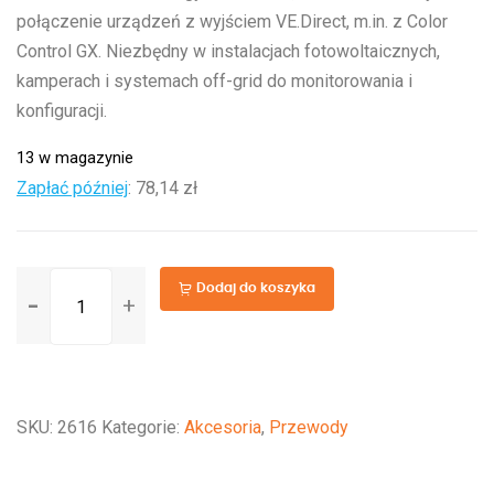
połączenie urządzeń z wyjściem VE.Direct, m.in. z Color
Control GX. Niezbędny w instalacjach fotowoltaicznych,
kamperach i systemach off-grid do monitorowania i
konfiguracji.
13 w magazynie
Zapłać później
:
78,14 zł
ilość
Dodaj do koszyka
VE.Direct
Cable
1,8m
SKU:
2616
Kategorie:
Akcesoria
,
Przewody