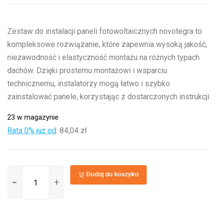
Zestaw do instalacji paneli fotowoltaicznych novotegra to
kompleksowe rozwiązanie, które zapewnia wysoką jakość,
niezawodność i elastyczność montażu na różnych typach
dachów. Dzięki prostemu montażowi i wsparciu
technicznemu, instalatorzy mogą łatwo i szybko
zainstalować panele, korzystając z dostarczonych instrukcji
23 w magazynie
Rata 0% już od
:
84,04 zł
ilość
Dodaj do koszyka
Zestaw
do
instalacji