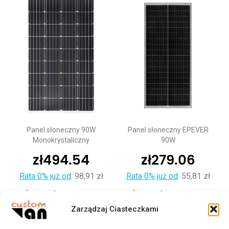
Panel słoneczny 90W
Panel słoneczny EPEVER
Monokrystaliczny
90W
zł
494.54
zł
279.06
Rata 0% już od
:
98,91 zł
Rata 0% już od
:
55,81 zł
Dodaj do koszyka
Dodaj do koszyka
Zarządzaj Ciasteczkami