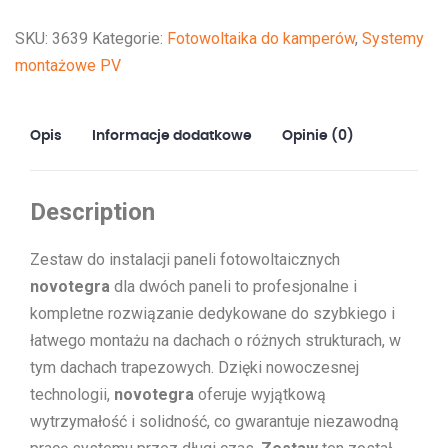
paneli
SKU:
3639
Kategorie:
Fotowoltaika do kamperów
,
Systemy
fotowoltaicznych
montażowe PV
novotegra
-
2
Opis
Informacje dodatkowe
Opinie (0)
panele
Description
Zestaw do instalacji paneli fotowoltaicznych
novotegra
dla dwóch paneli to profesjonalne i
kompletne rozwiązanie dedykowane do szybkiego i
łatwego montażu na dachach o różnych strukturach, w
tym dachach trapezowych. Dzięki nowoczesnej
technologii,
novotegra
oferuje wyjątkową
wytrzymałość i solidność, co gwarantuje niezawodną