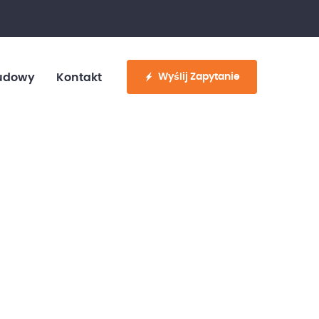
fo@customvan.pl
530 886 214
Wyślij Zapytanie
udowy
Kontakt