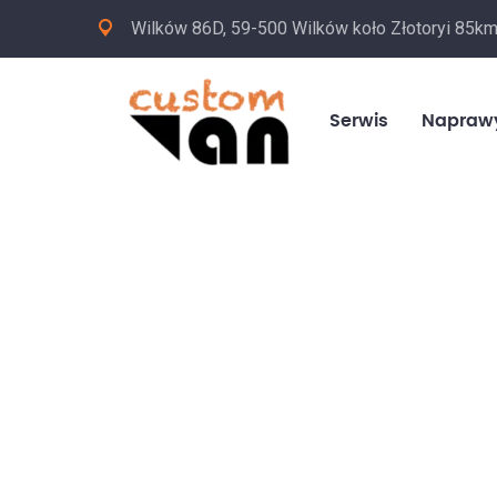
Wilków 86D, 59-500 Wilków koło Złotoryi 85k
Serwis
Napraw