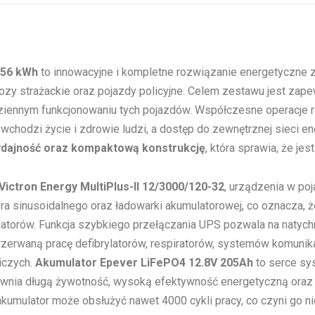
.56 kWh
to innowacyjne i kompletne rozwiązanie energetyczne 
wozy strażackie oraz pojazdy policyjne. Celem zestawu jest zapew
dziennym funkcjonowaniu tych pojazdów. Współczesne operacje 
wchodzi życie i zdrowie ludzi, a dostęp do zewnętrznej sieci en
ydajność oraz kompaktową konstrukcję
, która sprawia, że jes
Victron Energy MultiPlus-II 12/3000/120-32
, urządzenia w po
era sinusoidalnego oraz ładowarki akumulatorowej, co oznacza, że
torów. Funkcja szybkiego przełączania UPS pozwala na natychm
rzerwaną pracę defibrylatorów, respiratorów, systemów komunika
iczych.
Akumulator Epever LiFePO4 12.8V 205Ah
to serce sy
ewnia długą żywotność, wysoką efektywność energetyczną ora
kumulator może obsłużyć nawet 4000 cykli pracy, co czyni go n