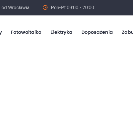
m od Wrocławia
Pon-Pt 09:00 - 20:00
in
y
Fotowoltaika
Elektryka
Doposażenia
Zab