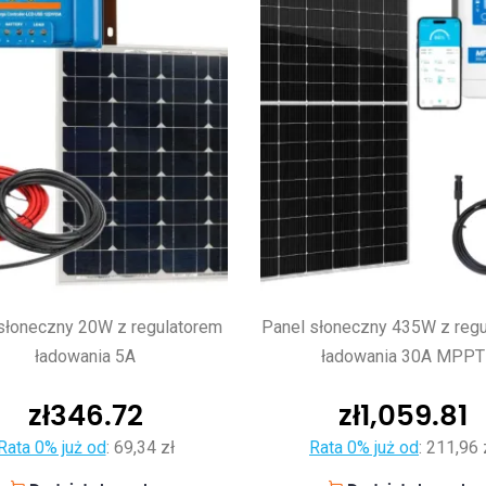
słoneczny 20W z regulatorem
Panel słoneczny 435W z reg
ładowania 5A
ładowania 30A MPPT
zł
346.72
zł
1,059.81
Rata 0% już od
:
69,34 zł
Rata 0% już od
:
211,96 