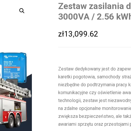
Zestaw zasilania 
3000VA / 2.56 kW
zł
13,099.62
Zestaw dedykowany jest do zapewnie
karetki pogotowia, samochody straża
niezbędne do podtrzymania pracy kry
komunikacyjne czy oświetlenie aw
technologii, zestaw jest niezawodn
na zdalne opcjonalne monitorowanie
zwiększa bezpieczeństwo, ale tak
awariami sprzętu oraz przestojami 