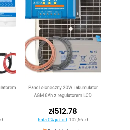
ulatorem
Panel słoneczny 20W i akumulator
AGM 8Ah z regulatorem LCD
zł
512.78
zł
Rata 0% już od
:
102,56 zł