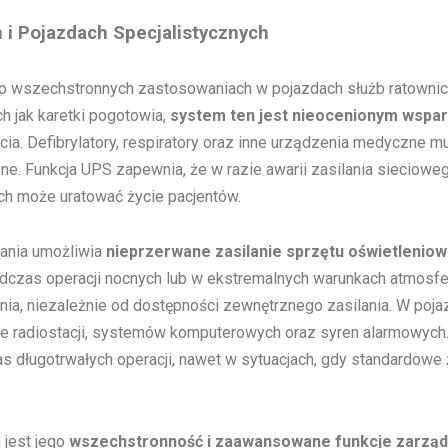
i Pojazdach Specjalistycznych
o wszechstronnych zastosowaniach w pojazdach służb ratowniczyc
h jak karetki pogotowia,
system ten jest nieocenionym wspar
ycia. Defibrylatory, respiratory oraz inne urządzenia medyczne 
ne. Funkcja UPS zapewnia, że w razie awarii zasilania sieciowe
ch może uratować życie pacjentów.
lania umożliwia
nieprzerwane zasilanie sprzętu oświetlenio
dczas operacji nocnych lub w ekstremalnych warunkach atmosfe
a, niezależnie od dostępności zewnętrznego zasilania. W poja
e radiostacji, systemów komputerowych oraz syren alarmowych.
s długotrwałych operacji, nawet w sytuacjach, gdy standardowe 
 jest jego
wszechstronność i zaawansowane funkcje zarząd