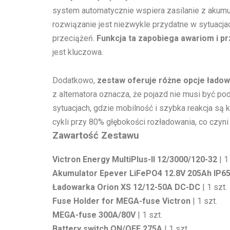
system automatycznie wspiera zasilanie z akumu
rozwiązanie jest niezwykle przydatne w sytuacja
przeciążeń.
Funkcja ta zapobiega awariom i p
jest kluczowa.
Dodatkowo,
zestaw oferuje różne opcje ładow
z alternatora oznacza, że pojazd nie musi być p
sytuacjach, gdzie mobilność i szybka reakcja są
cykli przy 80% głębokości rozładowania, co czyni
Zawartość Zestawu
Victron Energy MultiPlus-II 12/3000/120-32
| 1
Akumulator Epever LiFePO4 12.8V 205Ah IP6
Ładowarka Orion XS 12/12-50A DC-DC
| 1 szt.
Fuse Holder for MEGA-fuse Victron
| 1 szt.
MEGA-fuse 300A/80V
| 1 szt.
Battery switch ON/OFF 275A
| 1 szt.