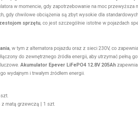
latora w momencie, gdy zapotrzebowanie na moc przewyższa moż
ch, gdy chwilowe obciążenia są zbyt wysokie dla standardowych
rzestojom sprzętu
, co jest szczególnie istotne w pojazdach sp
ania
, w tym z alternatora pojazdu oraz z sieci 230V, co zapewn
odłączony do zewnętrznego źródła energii, aby utrzymać pełną g
 kluczowe.
Akumulator Epever LiFePO4 12.8V 205Ah
zapewnia 
 go wydajnym i trwałym źródłem energii.
 szt.
5
z matą grzewczą | 1 szt.