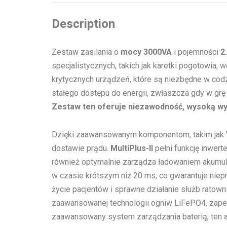
Description
Zestaw zasilania o
mocy 3000VA
i pojemności
2
specjalistycznych, takich jak karetki pogotowia, 
krytycznych urządzeń, które są niezbędne w co
stałego dostępu do energii, zwłaszcza gdy w grę 
Zestaw ten oferuje niezawodność, wysoką w
Dzięki zaawansowanym komponentom, takim jak
dostawie prądu.
MultiPlus-II
pełni funkcję inwert
również optymalnie zarządza ładowaniem akumula
w czasie krótszym niż 20 ms, co gwarantuje niep
życie pacjentów i sprawne działanie służb ratown
zaawansowanej technologii ogniw LiFePO4, zap
zaawansowany system zarządzania baterią, ten a