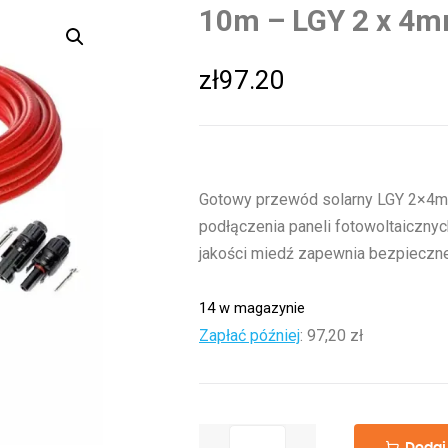
10m – LGY 2 x 4
zł
97.20
Gotowy przewód solarny LGY 2×4mm
podłączenia paneli fotowoltaiczny
jakości miedź zapewnia bezpieczne 
14 w magazynie
Zapłać później
:
97,20 zł
ilość
Dodaj