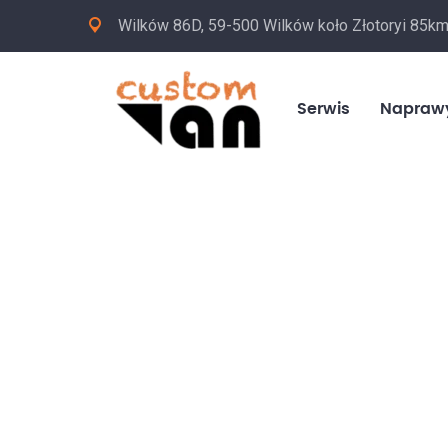
Wilków 86D, 59-500 Wilków koło Złotoryi 85k
Serwis
Napraw