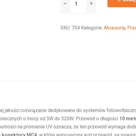
10m
-
LGY
SKU:
734
Kategorie:
Akcesoria
,
Prz
2
x
4mm2
+
MC4
ej jakości rozwiązanie dedykowane do systemów fotowoltaiczn
 słonecznych o mocy od 5W do 320W. Przewód o długości
10 met
porności na promienie UV oznacza, że ten przewód wymaga dodatk
e
konektory MC4
, w które wyposażony jest przewód, są powsz