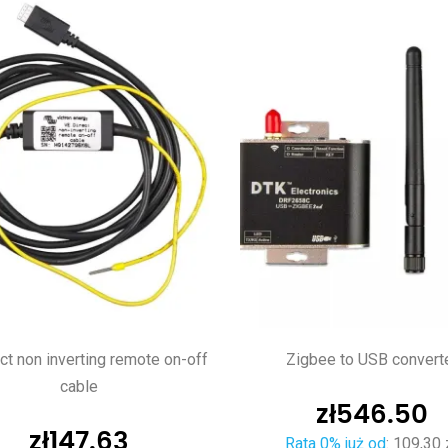
ct non inverting remote on-off
Zigbee to USB convert
cable
zł
546.50
zł
147.63
Rata 0% już od
:
109,30 