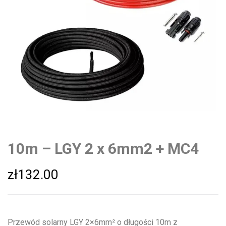
10m – LGY 2 x 6mm2 + MC4
zł
132.00
Przewód solarny LGY 2×6mm² o długości 10m z