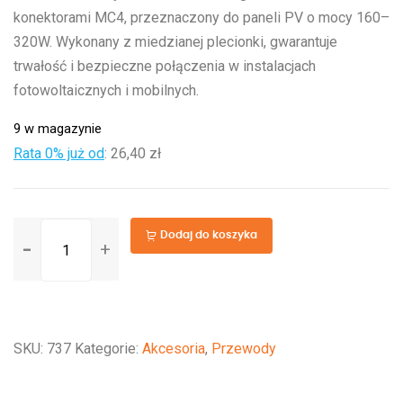
konektorami MC4, przeznaczony do paneli PV o mocy 160–
320W. Wykonany z miedzianej plecionki, gwarantuje
trwałość i bezpieczne połączenia w instalacjach
fotowoltaicznych i mobilnych.
9 w magazynie
Rata 0% już od
:
26,40 zł
ilość
Dodaj do koszyka
10m
-
LGY
2
SKU:
737
Kategorie:
Akcesoria
,
Przewody
x
6mm2
+