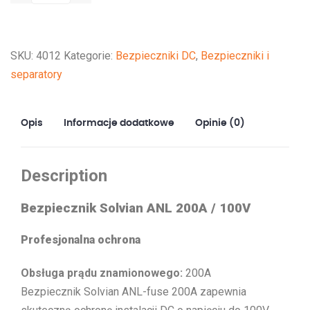
Solvian
ANL-
fuse
SKU:
4012
Kategorie:
Bezpieczniki DC
,
Bezpieczniki i
200A/100V
separatory
Opis
Informacje dodatkowe
Opinie (0)
Description
Bezpiecznik Solvian ANL 200A / 100V
Profesjonalna ochrona
Obsługa prądu znamionowego:
200A
Bezpiecznik Solvian ANL-fuse 200A zapewnia