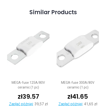
Similar
Products
MEGA-fuse 125A/80V
MEGA-fuse 300A/80V
ceramic (1 pc)
ceramic (1 pc)
zł
39.57
zł
41.65
Zapłać później
:
39,57 zł
Zapłać później
:
41,65 zł