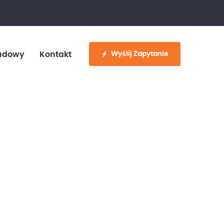
fo@customvan.pl
530 886 214
Wyślij Zapytanie
udowy
Kontakt