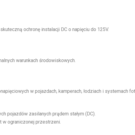
uteczną ochronę instalacji DC o napięciu do 125V.
malnych warunkach środowiskowych.
napięciowych w pojazdach, kamperach, łodziach i systemach fo
nych pojazdów zasilanych prądem stałym (DC).
t w ograniczonej przestrzeni.