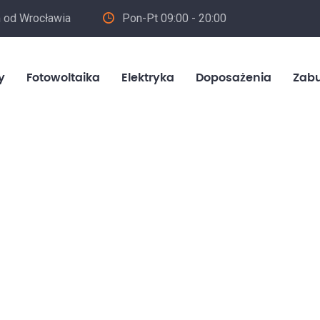
m od Wrocławia
Pon-Pt 09:00 - 20:00
in
y
Fotowoltaika
Elektryka
Doposażenia
Zab