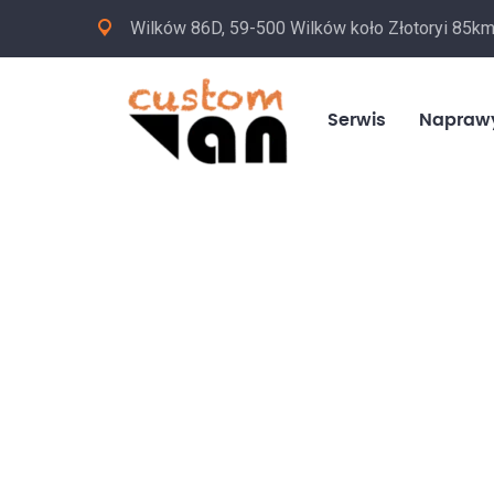
Wilków 86D, 59-500 Wilków koło Złotoryi 85k
Serwis
Napraw