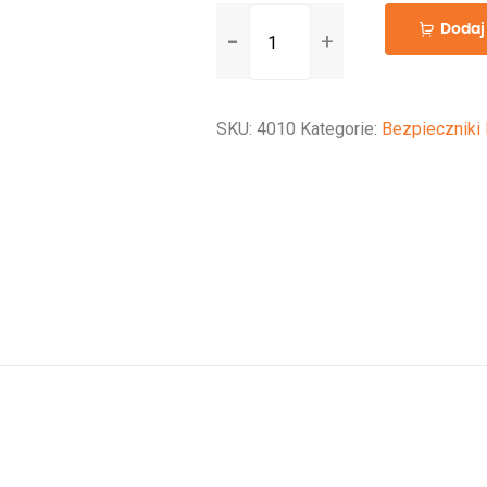
ilość
Dodaj
Bezpiecznik
Solvian
MEGA-
SKU:
4010
Kategorie:
Bezpieczniki
fuse
500A/125V