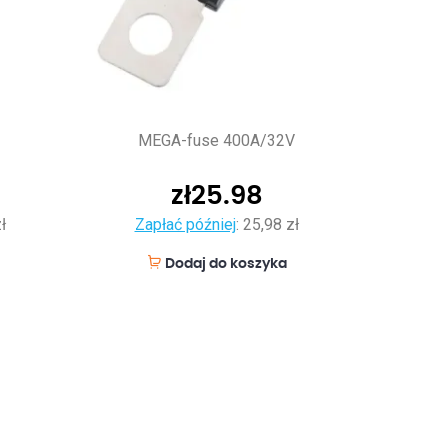
MEGA-fuse 400A/32V
zł
25.98
ł
Zapłać później
:
25,98 zł
Dodaj do koszyka