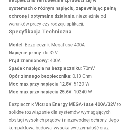
Bezpiecznik ten świetnie sprawdzi się w
systemach o różnym napięciu, zapewniając pełną
ochronę i optymalne działanie
, niezależnie od
warunków pracy czy rodzaju aplikacji.
Specyfikacja Techniczna
Model:
Bezpiecznik MegaFuse 400A
Napięcie pracy:
do 32V
Prąd znamionowy:
400A
Spadek napięcia na bezpieczniku:
70mV
Opór zimnego bezpiecznika:
0,13 Ohm
Moc max przy napięciu 12.8V:
5120 W
Moc max przy napięciu 25.6V:
10240 W
Bezpiecznik
Victron Energy MEGA-fuse 400A/32V
to
solidne rozwiązanie dla systemów wymagających
obsługi wysokich prądów i niezawodnej ochrony. Jego
kompaktowa budowa, wysoka wytrzymałość oraz