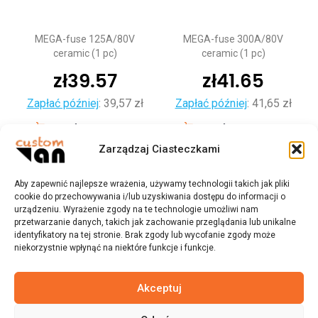
MEGA-fuse 125A/80V
MEGA-fuse 300A/80V
ceramic (1 pc)
ceramic (1 pc)
zł
39.57
zł
41.65
Zapłać później
:
39,57 zł
Zapłać później
:
41,65 zł
Dodaj do koszyka
Dodaj do koszyka
Zarządzaj Ciasteczkami
Aby zapewnić najlepsze wrażenia, używamy technologii takich jak pliki
cookie do przechowywania i/lub uzyskiwania dostępu do informacji o
urządzeniu. Wyrażenie zgody na te technologie umożliwi nam
przetwarzanie danych, takich jak zachowanie przeglądania lub unikalne
identyfikatory na tej stronie. Brak zgody lub wycofanie zgody może
niekorzystnie wpłynąć na niektóre funkcje i funkcje.
Akceptuj