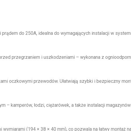
 prądem do 250A, idealna do wymagających instalacji w systema
cję przed przegrzaniem i uszkodzeniami – wykonana z ognioodpo
ami oczkowymi przewodów. Ułatwiają szybki i bezpieczny monta
 – kamperów, łodzi, ciężarówek, a także instalacji magazynów e
imi wymiarami (194 × 38 × 40 mm), co pozwala na łatwy montaż n