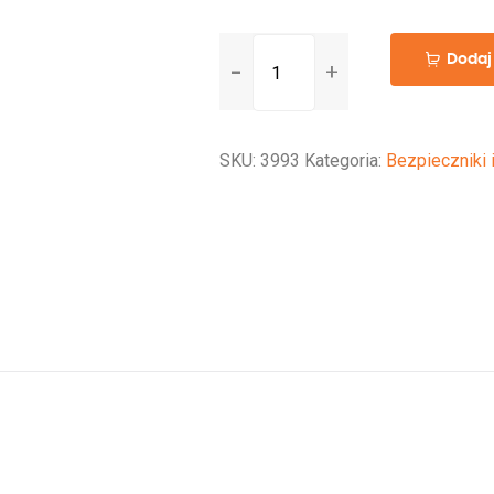
ilość
Dodaj
Busbar
Solvian
6
SKU:
3993
Kategoria:
Bezpieczniki 
Way
48V
250A