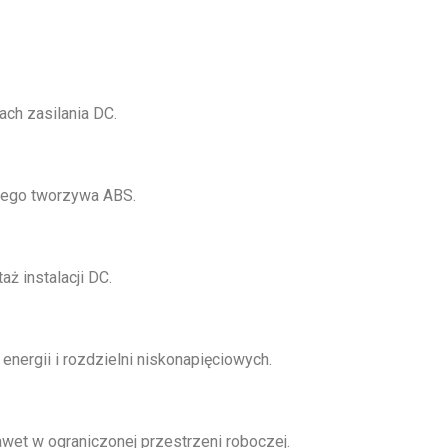
ch zasilania DC.
rnego tworzywa ABS.
ż instalacji DC.
nergii i rozdzielni niskonapięciowych.
awet w ograniczonej przestrzeni roboczej.