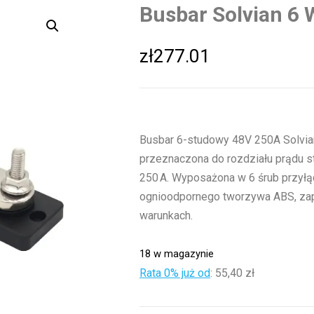
Busbar Solvian 6
zł
277.01
Busbar 6-studowy 48V 250A Solvian
przeznaczona do rozdziału prądu sta
250 A. Wyposażona w 6 śrub przyłą
ognioodpornego tworzywa ABS, za
warunkach.
18 w magazynie
Rata 0% już od
:
55,40 zł