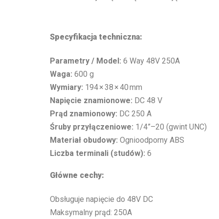
Specyfikacja techniczna:
Parametry / Model:
6 Way 48V 250A
Waga:
600 g
Wymiary:
194 × 38 × 40 mm
Napięcie znamionowe:
DC 48 V
Prąd znamionowy:
DC 250 A
Śruby przyłączeniowe:
1/4”–20 (gwint UNC)
Materiał obudowy:
Ognioodporny ABS
Liczba terminali (studów):
6
Główne cechy:
Obsługuje napięcie do 48V DC
Maksymalny prąd: 250A