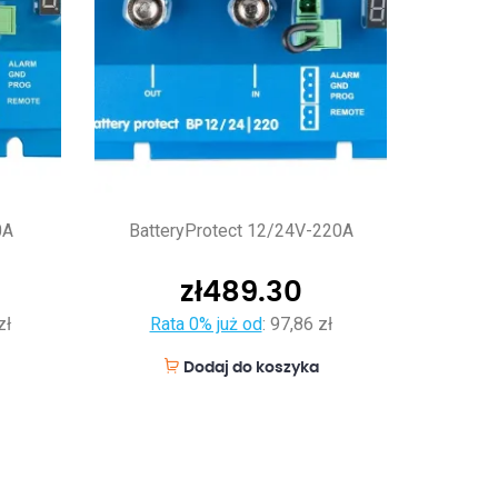
0A
BatteryProtect 12/24V-220A
zł
489.30
zł
Rata 0% już od
:
97,86 zł
Dodaj do koszyka