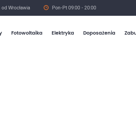
m od Wrocławia
Pon-Pt 09:00 - 20:00
in
y
Fotowoltaika
Elektryka
Doposażenia
Zab