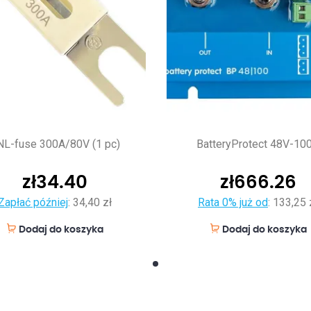
NL-fuse 300A/80V (1 pc)
BatteryProtect 48V-10
zł
34.40
zł
666.26
Zapłać później
:
34,40 zł
Rata 0% już od
:
133,25 
Dodaj do koszyka
Dodaj do koszyka