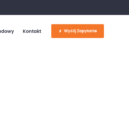
fo@customvan.pl
530 886 214
Wyślij Zapytanie
udowy
Kontakt