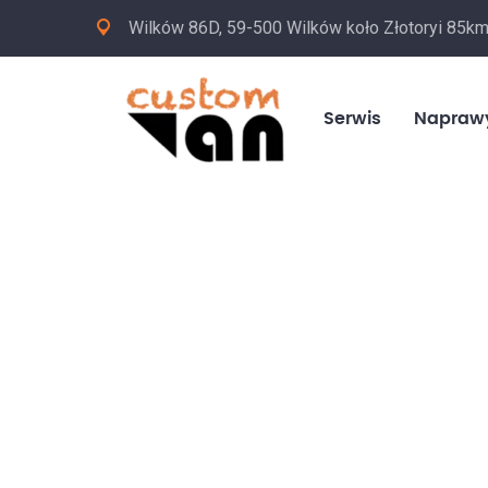
Wilków 86D, 59-500 Wilków koło Złotoryi 85k
Serwis
Napraw