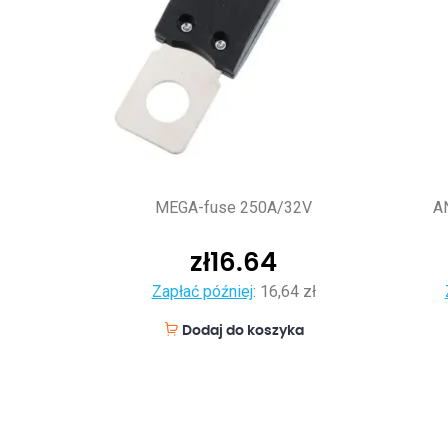
MEGA-fuse 250A/32V
A
zł
16.64
Zapłać później
:
16,64 zł
Dodaj do koszyka