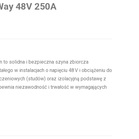
 Way 48V 250A
 to solidna i bezpieczna szyna zbiorcza
łego w instalacjach o napięciu 48 V i obciążeniu do
czeniowych (studów) oraz izolacyjną podstawę z
pewnia niezawodność i trwałość w wymagających