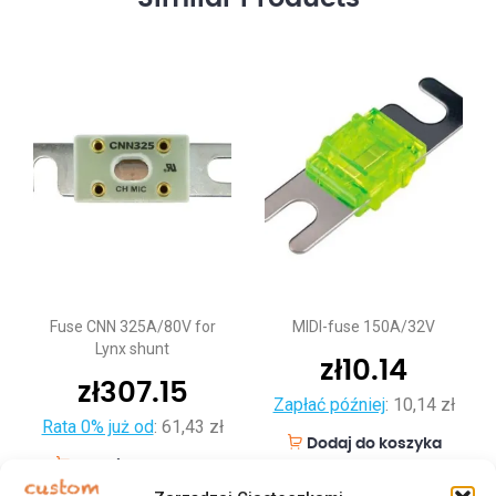
Fuse CNN 325A/80V for
MIDI-fuse 150A/32V
Lynx shunt
zł
10.14
zł
307.15
Zapłać później
:
10,14 zł
Rata 0% już od
:
61,43 zł
Dodaj do koszyka
Dodaj do koszyka