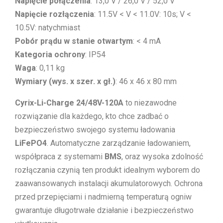
Napięcie połączenia
: 13,0 V / 26,0 V / 52,0 V
Napięcie rozłączenia
: 11.5V < V < 11.0V: 10s; V <
10.5V: natychmiast
Pobór prądu w stanie otwartym
: < 4 mA
Kategoria ochrony
: IP54
Waga
: 0,11 kg
Wymiary (wys. x szer. x gł.)
: 46 x 46 x 80 mm
Cyrix-Li-Charge 24/48V-120A
to niezawodne
rozwiązanie dla każdego, kto chce zadbać o
bezpieczeństwo swojego systemu ładowania
LiFePO4
. Automatyczne zarządzanie ładowaniem,
współpraca z systemami
BMS
, oraz wysoka zdolność
rozłączania czynią ten produkt idealnym wyborem do
zaawansowanych instalacji akumulatorowych. Ochrona
przed przepięciami i nadmierną temperaturą ogniw
gwarantuje długotrwałe działanie i bezpieczeństwo