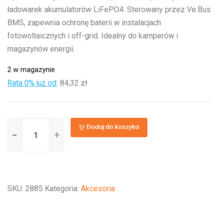
ładowarek akumulatorów LiFePO4. Sterowany przez Ve.Bus
BMS, zapewnia ochronę baterii w instalacjach
fotowoltaicznych i off-grid. Idealny do kamperów i
magazynów energii.
2 w magazynie
Rata 0% już od
:
84,32 zł
ilość
Dodaj do koszyka
Cyrix-
Li-
Charge
24/48V-
SKU:
2885
Kategoria:
Akcesoria
120A