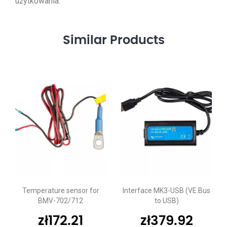
użytkowania.
Similar
Products
Temperature sensor for
Interface MK3-USB (VE.Bus
BMV-702/712
to USB)
zł
172.21
zł
379.92